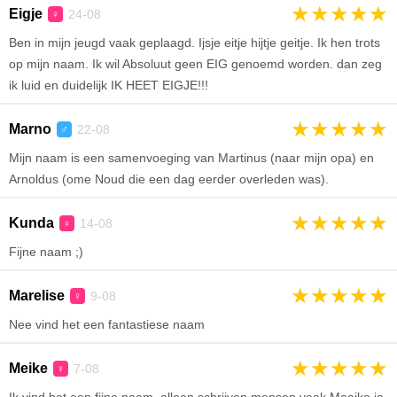
★
★
★
★
★
Eigje
24-08
♀
Ben in mijn jeugd vaak geplaagd. Ijsje eitje hijtje geitje. Ik hen trots
op mijn naam. Ik wil Absoluut geen EIG genoemd worden. dan zeg
ik luid en duidelijk IK HEET EIGJE!!!
★
★
★
★
★
Marno
22-08
♂
Mijn naam is een samenvoeging van Martinus (naar mijn opa) en
Arnoldus (ome Noud die een dag eerder overleden was).
★
★
★
★
★
Kunda
14-08
♀
Fijne naam ;)
★
★
★
★
★
Marelise
9-08
♀
Nee vind het een fantastiese naam
★
★
★
★
★
Meike
7-08
♀