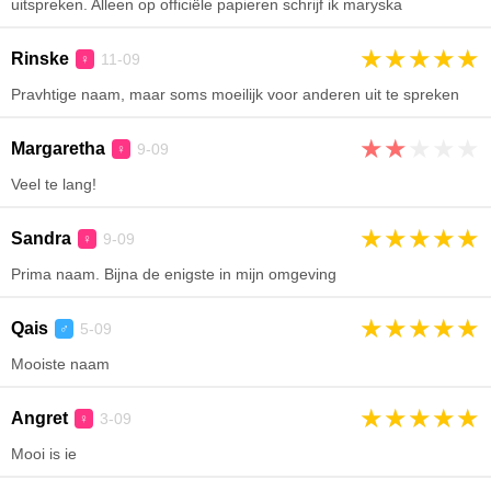
uitspreken. Alleen op officiële papieren schrijf ik maryska
★
★
★
★
★
Rinske
11-09
♀
Pravhtige naam, maar soms moeilijk voor anderen uit te spreken
★
★
★
★
★
Margaretha
9-09
♀
Veel te lang!
★
★
★
★
★
Sandra
9-09
♀
Prima naam. Bijna de enigste in mijn omgeving
★
★
★
★
★
Qais
5-09
♂
Mooiste naam
★
★
★
★
★
Angret
3-09
♀
Mooi is ie