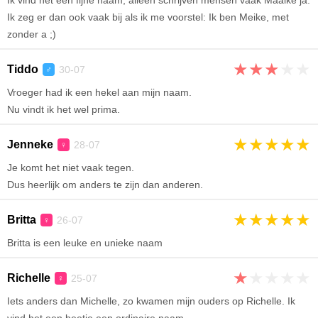
Ik vind het een fijne naam, alleen schrijven mensen vaak Maaike ja.
Ik zeg er dan ook vaak bij als ik me voorstel: Ik ben Meike, met
zonder a ;)
★
★
★
★
★
Tiddo
30-07
♂
Vroeger had ik een hekel aan mijn naam.
Nu vindt ik het wel prima.
★
★
★
★
★
Jenneke
28-07
♀
Je komt het niet vaak tegen.
Dus heerlijk om anders te zijn dan anderen.
★
★
★
★
★
Britta
26-07
♀
Britta is een leuke en unieke naam
★
★
★
★
★
Richelle
25-07
♀
Iets anders dan Michelle, zo kwamen mijn ouders op Richelle. Ik