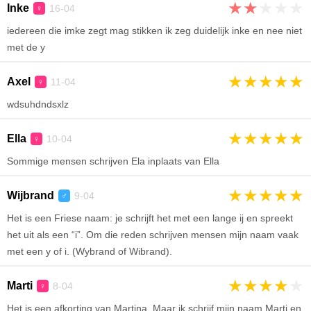
★
★
★
★
★
Inke
16-04
♀
iedereen die imke zegt mag stikken ik zeg duidelijk inke en nee niet
met de y
★
★
★
★
★
Axel
11-04
♀
wdsuhdndsxlz
★
★
★
★
★
Ella
10-04
♀
Sommige mensen schrijven Ela inplaats van Ella
★
★
★
★
★
Wijbrand
9-04
♂
Het is een Friese naam: je schrijft het met een lange ij en spreekt
het uit als een “i”. Om die reden schrijven mensen mijn naam vaak
met een y of i. (Wybrand of Wibrand).
★
★
★
★
★
Marti
8-04
♀
Het is een afkorting van Martina. Maar ik schrijf mijn naam Marti en