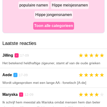
populaire namen
Hippe meisjesnamen
Hippe jongensnamen
Toon alle categorieen
Laatste reacties
★
★
★
★
★
Jilling
17-09
♀
Het betekend heldhaftige zigeuner, stamt af van de oude grieken
★
★
★
★
★
Aede
17-09
♂
Wordt uitgesproken met een lange AA - fonetisch [A-de]
★
★
★
★
★
Maryska
12-09
♀
Ik schrijf hem meestal als Mariska omdat mensen hem dan beter