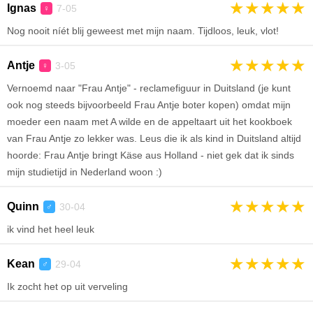
★
★
★
★
★
Ignas
7-05
♀
Nog nooit níét blij geweest met mijn naam. Tijdloos, leuk, vlot!
★
★
★
★
★
Antje
3-05
♀
Vernoemd naar "Frau Antje" - reclamefiguur in Duitsland (je kunt
ook nog steeds bijvoorbeeld Frau Antje boter kopen) omdat mijn
moeder een naam met A wilde en de appeltaart uit het kookboek
van Frau Antje zo lekker was. Leus die ik als kind in Duitsland altijd
hoorde: Frau Antje bringt Käse aus Holland - niet gek dat ik sinds
mijn studietijd in Nederland woon :)
★
★
★
★
★
Quinn
30-04
♂
ik vind het heel leuk
★
★
★
★
★
Kean
29-04
♂
Ik zocht het op uit verveling