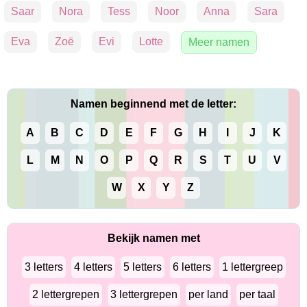
Saar
Nora
Tess
Noor
Anna
Sara
Eva
Zoë
Evi
Lotte
Meer namen
Namen beginnend met de letter:
A
B
C
D
E
F
G
H
I
J
K
L
M
N
O
P
Q
R
S
T
U
V
W
X
Y
Z
Bekijk namen met
3 letters
4 letters
5 letters
6 letters
1 lettergreep
2 lettergrepen
3 lettergrepen
per land
per taal