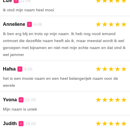
★
★
★
★
★
Lize
11-06
♀
ik vind mijn naam heel mooi
★
★
★
★
★
Anneliene
4-06
♀
Ik ben erg blij en trots op mijn naam. Ik heb nog nooit iemand
ontmoet die dezelfde naam heeft als ik, maar meestal wordt ik wel
geroepen met bijnamen en niet met mijn echte naam en dat vind ik
wel jammer
★
★
★
★
★
Hafsa
4-06
♀
het is een mooie naam en een heel belangerijek naam voor de
werele
★
★
★
★
★
Yvona
22-05
♀
Mijn naam is uniek
★
★
★
★
★
Judith
18-05
♀