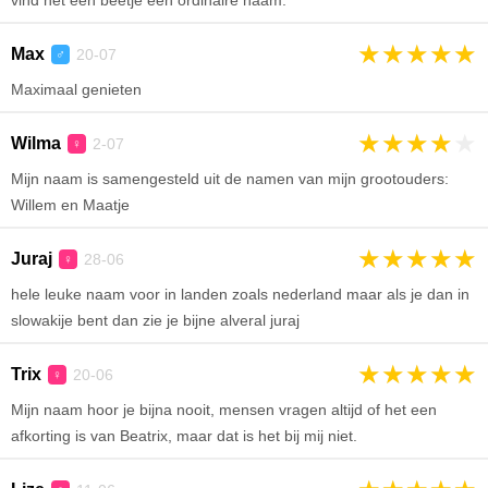
vind het een beetje een ordinaire naam.
★
★
★
★
★
Max
20-07
♂
Maximaal genieten
★
★
★
★
★
Wilma
2-07
♀
Mijn naam is samengesteld uit de namen van mijn grootouders:
Willem en Maatje
★
★
★
★
★
Juraj
28-06
♀
hele leuke naam voor in landen zoals nederland maar als je dan in
slowakije bent dan zie je bijne alveral juraj
★
★
★
★
★
Trix
20-06
♀
Mijn naam hoor je bijna nooit, mensen vragen altijd of het een
afkorting is van Beatrix, maar dat is het bij mij niet.