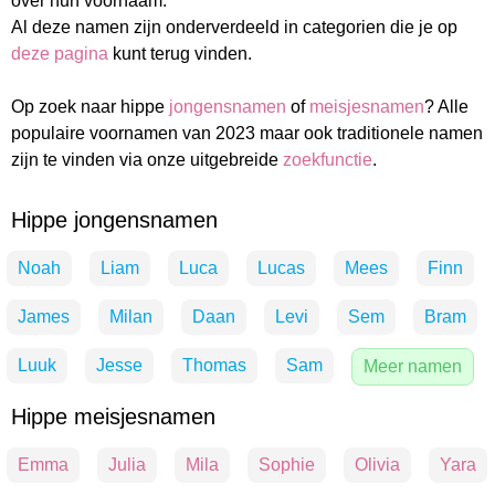
over hun voornaam.
Al deze namen zijn onderverdeeld in categorien die je op
deze pagina
kunt terug vinden.
Op zoek naar hippe
jongensnamen
of
meisjesnamen
? Alle
populaire voornamen van 2023 maar ook traditionele namen
zijn te vinden via onze uitgebreide
zoekfunctie
.
Hippe jongensnamen
Noah
Liam
Luca
Lucas
Mees
Finn
James
Milan
Daan
Levi
Sem
Bram
Luuk
Jesse
Thomas
Sam
Meer namen
Hippe meisjesnamen
Emma
Julia
Mila
Sophie
Olivia
Yara