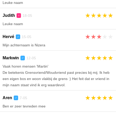
Leuke naam
★
★
★
★
★
Judith
18-05
♀
Leuke naam
★
★
★
★
★
Hervé
15-05
♂
Mijn achternaam is Nizera
★
★
★
★
★
Markwin
12-05
♂
Vaak horen mensen 'Martin'
De betekenis Grensvriend/Woudvriend past precies bij mij. Ik heb
een eigen bos en woon vlakbij de grens :) Het feit dat er vriend in
mijn naam staat vind ik erg waardevol.
★
★
★
★
★
Aren
7-05
♂
Ben er zeer tevreden mee