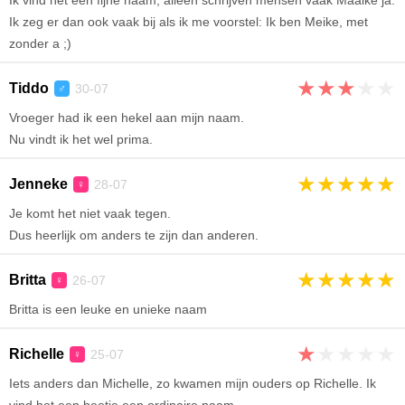
Ik vind het een fijne naam, alleen schrijven mensen vaak Maaike ja.
Ik zeg er dan ook vaak bij als ik me voorstel: Ik ben Meike, met
zonder a ;)
★
★
★
★
★
Tiddo
30-07
♂
Vroeger had ik een hekel aan mijn naam.
Nu vindt ik het wel prima.
★
★
★
★
★
Jenneke
28-07
♀
Je komt het niet vaak tegen.
Dus heerlijk om anders te zijn dan anderen.
★
★
★
★
★
Britta
26-07
♀
Britta is een leuke en unieke naam
★
★
★
★
★
Richelle
25-07
♀
Iets anders dan Michelle, zo kwamen mijn ouders op Richelle. Ik