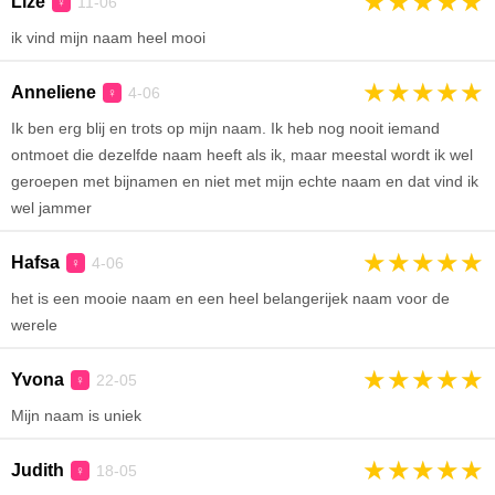
★
★
★
★
★
Lize
11-06
♀
ik vind mijn naam heel mooi
★
★
★
★
★
Anneliene
4-06
♀
Ik ben erg blij en trots op mijn naam. Ik heb nog nooit iemand
ontmoet die dezelfde naam heeft als ik, maar meestal wordt ik wel
geroepen met bijnamen en niet met mijn echte naam en dat vind ik
wel jammer
★
★
★
★
★
Hafsa
4-06
♀
het is een mooie naam en een heel belangerijek naam voor de
werele
★
★
★
★
★
Yvona
22-05
♀
Mijn naam is uniek
★
★
★
★
★
Judith
18-05
♀