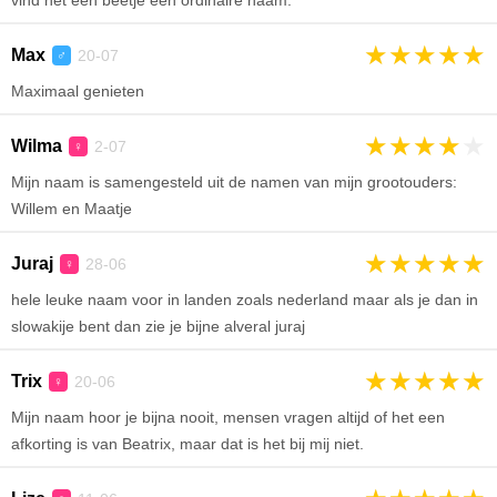
vind het een beetje een ordinaire naam.
★
★
★
★
★
Max
20-07
♂
Maximaal genieten
★
★
★
★
★
Wilma
2-07
♀
Mijn naam is samengesteld uit de namen van mijn grootouders:
Willem en Maatje
★
★
★
★
★
Juraj
28-06
♀
hele leuke naam voor in landen zoals nederland maar als je dan in
slowakije bent dan zie je bijne alveral juraj
★
★
★
★
★
Trix
20-06
♀
Mijn naam hoor je bijna nooit, mensen vragen altijd of het een
afkorting is van Beatrix, maar dat is het bij mij niet.