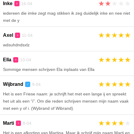
★
★
★
★
★
Inke
16-04
♀
iedereen die imke zegt mag stikken ik zeg duidelijk inke en nee niet
met de y
★
★
★
★
★
Axel
11-04
♀
wdsuhdndsxlz
★
★
★
★
★
Ella
10-04
♀
Sommige mensen schrijven Ela inplaats van Ella
★
★
★
★
★
Wijbrand
9-04
♂
Het is een Friese naam: je schrijft het met een lange ij en spreekt
het uit als een “i”. Om die reden schrijven mensen mijn naam vaak
met een y of i. (Wybrand of Wibrand).
★
★
★
★
★
Marti
8-04
♀
Het is een afkorting van Martina. Maar ik schrijf mijn naam Marti en