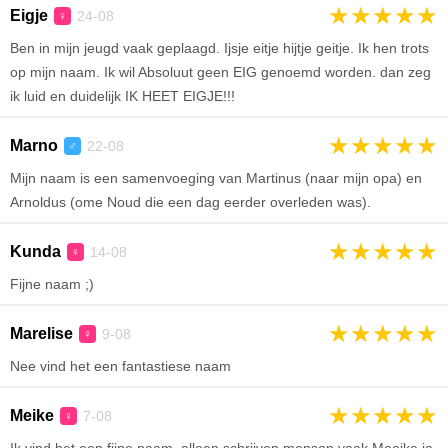
★
★
★
★
★
Eigje
24-08
♀
Ben in mijn jeugd vaak geplaagd. Ijsje eitje hijtje geitje. Ik hen trots
op mijn naam. Ik wil Absoluut geen EIG genoemd worden. dan zeg
ik luid en duidelijk IK HEET EIGJE!!!
★
★
★
★
★
Marno
22-08
♂
Mijn naam is een samenvoeging van Martinus (naar mijn opa) en
Arnoldus (ome Noud die een dag eerder overleden was).
★
★
★
★
★
Kunda
14-08
♀
Fijne naam ;)
★
★
★
★
★
Marelise
9-08
♀
Nee vind het een fantastiese naam
★
★
★
★
★
Meike
7-08
♀