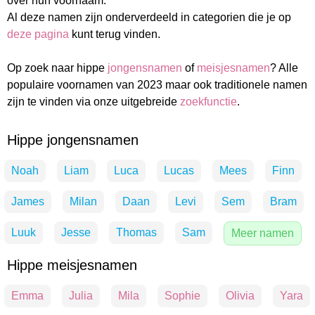
over hun voornaam.
Al deze namen zijn onderverdeeld in categorien die je op
deze pagina
kunt terug vinden.
Op zoek naar hippe
jongensnamen
of
meisjesnamen
? Alle
populaire voornamen van 2023 maar ook traditionele namen
zijn te vinden via onze uitgebreide
zoekfunctie
.
Hippe jongensnamen
Noah
Liam
Luca
Lucas
Mees
Finn
James
Milan
Daan
Levi
Sem
Bram
Luuk
Jesse
Thomas
Sam
Meer namen
Hippe meisjesnamen
Emma
Julia
Mila
Sophie
Olivia
Yara