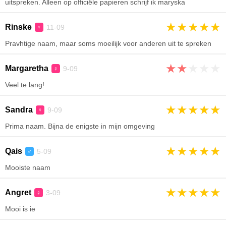
uitspreken. Alleen op officiële papieren schrijf ik maryska
★
★
★
★
★
Rinske
11-09
♀
Pravhtige naam, maar soms moeilijk voor anderen uit te spreken
★
★
★
★
★
Margaretha
9-09
♀
Veel te lang!
★
★
★
★
★
Sandra
9-09
♀
Prima naam. Bijna de enigste in mijn omgeving
★
★
★
★
★
Qais
5-09
♂
Mooiste naam
★
★
★
★
★
Angret
3-09
♀
Mooi is ie