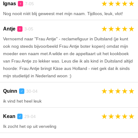
★
★
★
★
★
Ignas
7-05
♀
Nog nooit níét blij geweest met mijn naam. Tijdloos, leuk, vlot!
★
★
★
★
★
Antje
3-05
♀
Vernoemd naar "Frau Antje" - reclamefiguur in Duitsland (je kunt
ook nog steeds bijvoorbeeld Frau Antje boter kopen) omdat mijn
moeder een naam met A wilde en de appeltaart uit het kookboek
van Frau Antje zo lekker was. Leus die ik als kind in Duitsland altijd
hoorde: Frau Antje bringt Käse aus Holland - niet gek dat ik sinds
mijn studietijd in Nederland woon :)
★
★
★
★
★
Quinn
30-04
♂
ik vind het heel leuk
★
★
★
★
★
Kean
29-04
♂
Ik zocht het op uit verveling