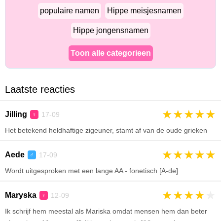
populaire namen
Hippe meisjesnamen
Hippe jongensnamen
Toon alle categorieen
Laatste reacties
★
★
★
★
★
Jilling
17-09
♀
Het betekend heldhaftige zigeuner, stamt af van de oude grieken
★
★
★
★
★
Aede
17-09
♂
Wordt uitgesproken met een lange AA - fonetisch [A-de]
★
★
★
★
★
Maryska
12-09
♀
Ik schrijf hem meestal als Mariska omdat mensen hem dan beter