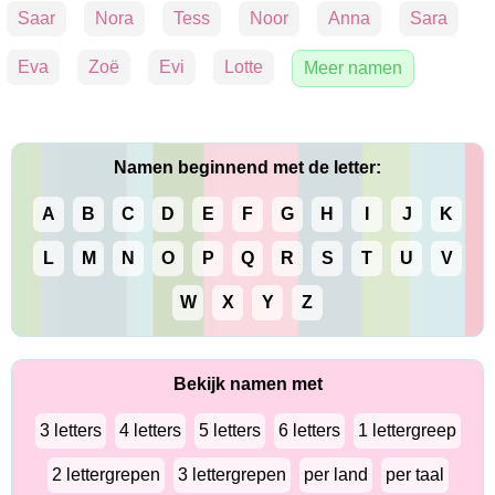
Saar
Nora
Tess
Noor
Anna
Sara
Eva
Zoë
Evi
Lotte
Meer namen
Namen beginnend met de letter:
A
B
C
D
E
F
G
H
I
J
K
L
M
N
O
P
Q
R
S
T
U
V
W
X
Y
Z
Bekijk namen met
3 letters
4 letters
5 letters
6 letters
1 lettergreep
2 lettergrepen
3 lettergrepen
per land
per taal