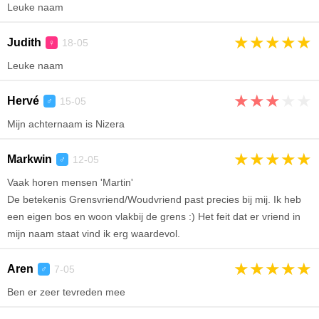
Leuke naam
★
★
★
★
★
Judith
18-05
♀
Leuke naam
★
★
★
★
★
Hervé
15-05
♂
Mijn achternaam is Nizera
★
★
★
★
★
Markwin
12-05
♂
Vaak horen mensen 'Martin'
De betekenis Grensvriend/Woudvriend past precies bij mij. Ik heb
een eigen bos en woon vlakbij de grens :) Het feit dat er vriend in
mijn naam staat vind ik erg waardevol.
★
★
★
★
★
Aren
7-05
♂
Ben er zeer tevreden mee