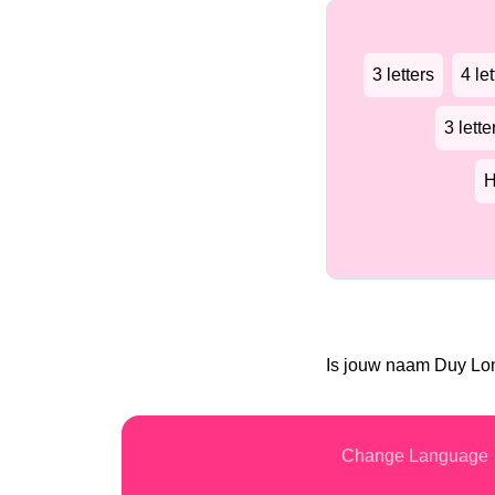
3 letters
4 let
3 lett
H
Is jouw naam Duy L
Change Language