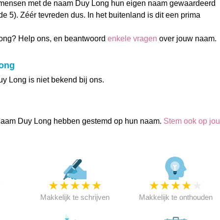
 mensen met de naam Duy Long hun eigen naam gewaardeerd
de 5). Zéér tevreden dus. In het buitenland is dit een prima
ong? Help ons, en beantwoord
enkele vragen
over jouw naam.
Long
y Long is niet bekend bij ons.
naam Duy Long hebben gestemd op hun naam.
Stem ook op jo
★
★
★
★
★
★
★
★
★
★
★
Makkelijk te schrijven
Makkelijk te onthouden