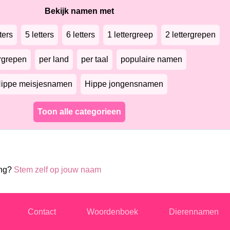
Bekijk namen met
ters
5 letters
6 letters
1 lettergreep
2 lettergrepen
ergrepen
per land
per taal
populaire namen
ippe meisjesnamen
Hippe jongensnamen
Toon alle categorieen
ong?
Stem zelf op jouw naam
Contact
Woordenboek
Dierennamen