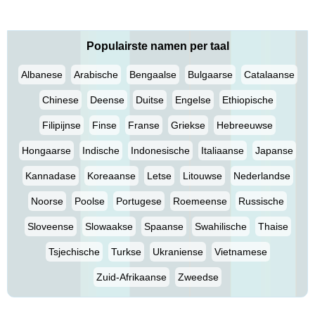
Populairste namen per taal
Albanese
Arabische
Bengaalse
Bulgaarse
Catalaanse
Chinese
Deense
Duitse
Engelse
Ethiopische
Filipijnse
Finse
Franse
Griekse
Hebreeuwse
Hongaarse
Indische
Indonesische
Italiaanse
Japanse
Kannadase
Koreaanse
Letse
Litouwse
Nederlandse
Noorse
Poolse
Portugese
Roemeense
Russische
Sloveense
Slowaakse
Spaanse
Swahilische
Thaise
Tsjechische
Turkse
Ukraniense
Vietnamese
Zuid-Afrikaanse
Zweedse