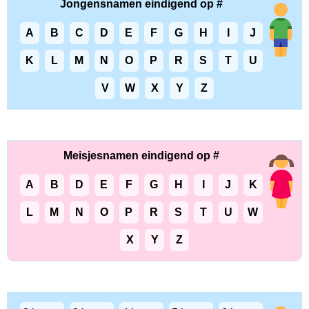
Jongensnamen eindigend op #
A
B
C
D
E
F
G
H
I
J
K
L
M
N
O
P
R
S
T
U
V
W
X
Y
Z
Meisjesnamen eindigend op #
A
B
D
E
F
G
H
I
J
K
L
M
N
O
P
R
S
T
U
W
X
Y
Z