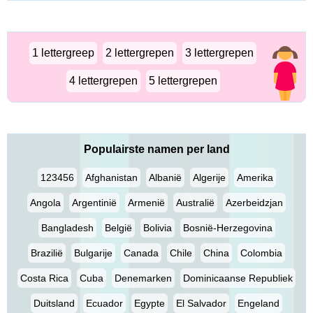
1 lettergreep
2 lettergrepen
3 lettergrepen
4 lettergrepen
5 lettergrepen
Populairste namen per land
123456
Afghanistan
Albanië
Algerije
Amerika
Angola
Argentinië
Armenië
Australië
Azerbeidzjan
Bangladesh
België
Bolivia
Bosnië-Herzegovina
Brazilië
Bulgarije
Canada
Chile
China
Colombia
Costa Rica
Cuba
Denemarken
Dominicaanse Republiek
Duitsland
Ecuador
Egypte
El Salvador
Engeland