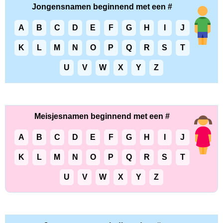
Jongensnamen beginnend met een #
A
B
C
D
E
F
G
H
I
J
K
L
M
N
O
P
Q
R
S
T
U
V
W
X
Y
Z
Meisjesnamen beginnend met een #
A
B
C
D
E
F
G
H
I
J
K
L
M
N
O
P
Q
R
S
T
U
V
W
X
Y
Z