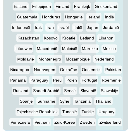
Estland
Filippijnen
Finland
Frankrijk
Griekenland
Guatemala
Honduras
Hongarije
Ierland
Indië
Indonesië
Irak
Iran
Israël
Italië
Japan
Jordanië
Kazachstan
Kosovo
Kroatië
Letland
Libanon
Litouwen
Macedonië
Maleisië
Marokko
Mexico
Moldavië
Montenegro
Mozambique
Nederland
Nicaragua
Noorwegen
Oekraïne
Oostenrijk
Pakistan
Panama
Paraguay
Peru
Polen
Portugal
Roemenië
Rusland
Saoedi-Arabië
Servië
Slovenië
Slowakije
Spanje
Suriname
Syrië
Tanzania
Thailand
Tsjechische Republiek
Tunesië
Turkije
Uruguay
Venezuela
Vietnam
Zuid-Korea
Zweden
Zwitserland