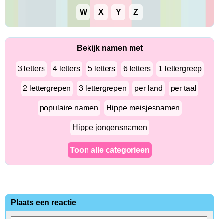
W
X
Y
Z
Bekijk namen met
3 letters
4 letters
5 letters
6 letters
1 lettergreep
2 lettergrepen
3 lettergrepen
per land
per taal
populaire namen
Hippe meisjesnamen
Hippe jongensnamen
Toon alle categorieen
Plaats een reactie