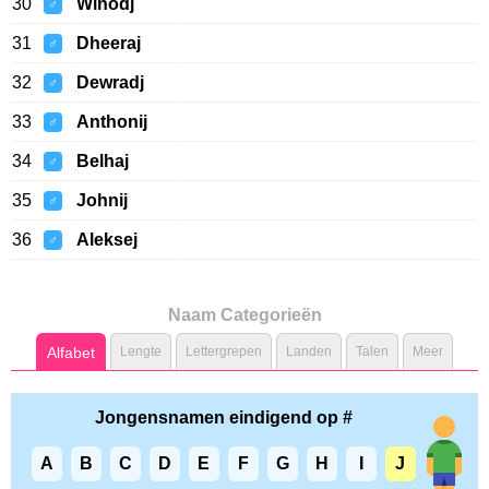
30
Winodj
♂
31
Dheeraj
♂
32
Dewradj
♂
33
Anthonij
♂
34
Belhaj
♂
35
Johnij
♂
36
Aleksej
♂
Naam Categorieën
Alfabet
Lengte
Lettergrepen
Landen
Talen
Meer
Jongensnamen eindigend op #
A
B
C
D
E
F
G
H
I
J