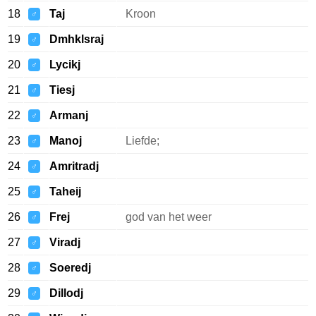
18
Taj
Kroon
♂
19
Dmhklsraj
♂
20
Lycikj
♂
21
Tiesj
♂
22
Armanj
♂
23
Manoj
Liefde;
♂
24
Amritradj
♂
25
Taheij
♂
26
Frej
god van het weer
♂
27
Viradj
♂
28
Soeredj
♂
29
Dillodj
♂