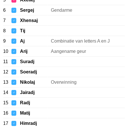
♀
6
Sergej
Gendarme
♂
7
Xhensaj
♂
8
Tij
♂
9
Aj
Combinatie van letters A en J
♂
10
Arij
Aangename geur
♂
11
Suradj
♂
12
Soeradj
♂
13
Nikolaj
Overwinning
♂
14
Jairadj
♂
15
Radj
♂
16
Matij
♂
17
Himradj
♂