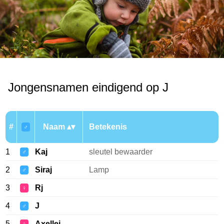
Jongensnamen eindigend op J
#
Naam
Betekenis
♂
1
Kaj
sleutel bewaarder
♂
2
Siraj
Lamp
♂
3
Rj
♀
4
J
♂
5
Axellej