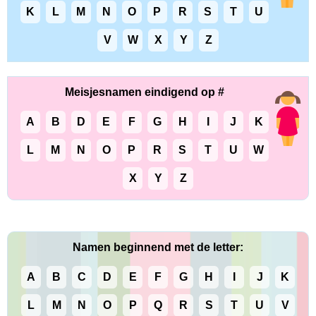
K
L
M
N
O
P
R
S
T
U
V
W
X
Y
Z
Meisjesnamen eindigend op #
A
B
D
E
F
G
H
I
J
K
L
M
N
O
P
R
S
T
U
W
X
Y
Z
Namen beginnend met de letter:
A
B
C
D
E
F
G
H
I
J
K
L
M
N
O
P
Q
R
S
T
U
V