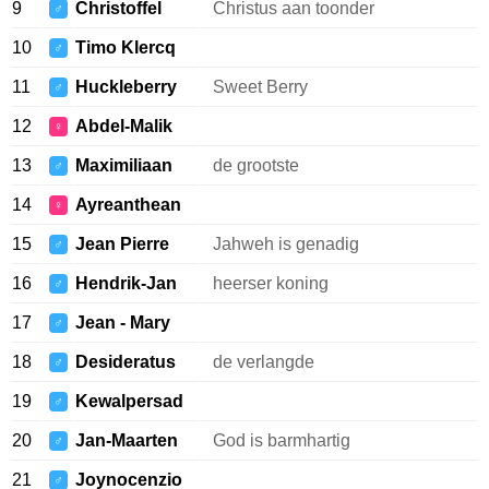
9
Christoffel
Christus aan toonder
♂
10
Timo Klercq
♂
11
Huckleberry
Sweet Berry
♂
12
Abdel-Malik
♀
13
Maximiliaan
de grootste
♂
14
Ayreanthean
♀
15
Jean Pierre
Jahweh is genadig
♂
16
Hendrik-Jan
heerser koning
♂
17
Jean - Mary
♂
18
Desideratus
de verlangde
♂
19
Kewalpersad
♂
20
Jan-Maarten
God is barmhartig
♂
21
Joynocenzio
♂