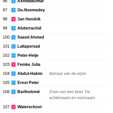
96
Ashwatkumar
♂
97
Ou-Noemedey
♂
98
Jan Hendrik
♀
99
Abderrachid
♂
100
Saeed Ahmed
♂
101
Laltapersad
♂
102
Peter-Heije
♂
103
Femke Julia
♀
104
Abdul-Hakim
dienaar van de wijze
♂
105
Ernst Peter
♂
106
Bartholomé
Zoon van een boer. De
♂
achternaam en voornaam
107
Waterschoot
♀