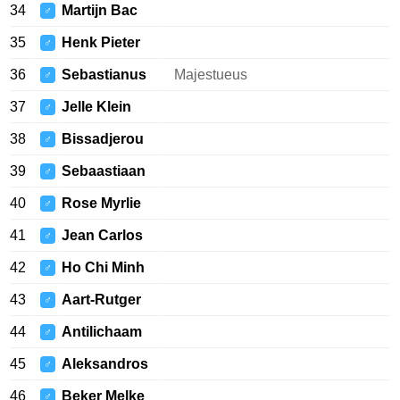
34
Martijn Bac
♂
35
Henk Pieter
♂
36
Sebastianus
Majestueus
♂
37
Jelle Klein
♂
38
Bissadjerou
♂
39
Sebaastiaan
♂
40
Rose Myrlie
♂
41
Jean Carlos
♂
42
Ho Chi Minh
♂
43
Aart-Rutger
♂
44
Antilichaam
♂
45
Aleksandros
♂
46
Beker Melke
♂