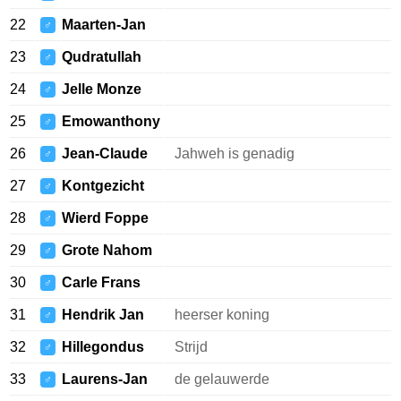
22
Maarten-Jan
♂
23
Qudratullah
♂
24
Jelle Monze
♂
25
Emowanthony
♂
26
Jean-Claude
Jahweh is genadig
♂
27
Kontgezicht
♂
28
Wierd Foppe
♂
29
Grote Nahom
♂
30
Carle Frans
♂
31
Hendrik Jan
heerser koning
♂
32
Hillegondus
Strijd
♂
33
Laurens-Jan
de gelauwerde
♂