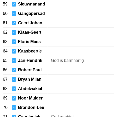
59
Sieuwnanand
♂
60
Gangapersad
♂
61
Geert Johan
♂
62
Klaas-Geert
♂
63
Floris Mees
♂
64
Kaasbeertje
♂
65
Jan-Hendrik
God is barmhartig
♂
66
Robert Paul
♂
67
Bryan Milan
♂
68
Abdelwakiel
♂
69
Noor Mulder
♂
70
Brandon-Lee
♂
71
Gavrilovich
God aanbidt