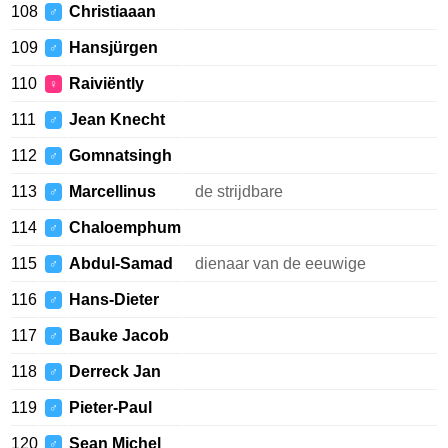
108
Christiaaan
♂
109
Hansjürgen
♂
110
Raiviëntly
♀
111
Jean Knecht
♂
112
Gomnatsingh
♂
113
Marcellinus
de strijdbare
♂
114
Chaloemphum
♂
115
Abdul-Samad
dienaar van de eeuwige
♂
116
Hans-Dieter
♂
117
Bauke Jacob
♂
118
Derreck Jan
♂
119
Pieter-Paul
♂
120
Sean Michel
♂