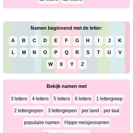
Namen beginnend met de letter:
A
B
C
D
E
F
G
H
I
J
K
L
M
N
O
P
Q
R
S
T
U
V
W
X
Y
Z
Bekijk namen met
3 letters
4 letters
5 letters
6 letters
1 lettergreep
2 lettergrepen
3 lettergrepen
per land
per taal
populaire namen
Hippe meisjesnamen