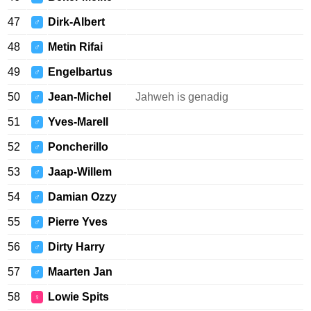
47
Dirk-Albert
♂
48
Metin Rifai
♂
49
Engelbartus
♂
50
Jean-Michel
Jahweh is genadig
♂
51
Yves-Marell
♂
52
Poncherillo
♂
53
Jaap-Willem
♂
54
Damian Ozzy
♂
55
Pierre Yves
♂
56
Dirty Harry
♂
57
Maarten Jan
♂
58
Lowie Spits
♀