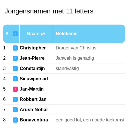
Jongensnamen met 11 letters
#
Naam
Betekenis
♂
1
Christopher
Drager van Christus
♂
2
Jean-Pierre
Jahweh is genadig
♂
3
Constantijn
standvastig
♂
4
Sieuwpersad
♂
5
Jan-Martijn
♀
6
Robbert Jan
♂
7
Arush-Nohar
♂
8
Bonaventura
een goed lot, een goede toekomst
♂