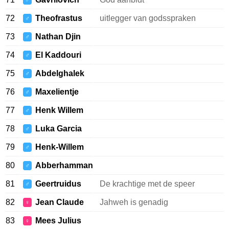
♂
72
Theofrastus
uitlegger van godsspraken
♂
73
Nathan Djin
♂
74
El Kaddouri
♂
75
Abdelghalek
♂
76
Maxelientje
♂
77
Henk Willem
♂
78
Luka Garcia
♂
79
Henk-Willem
♂
80
Abberhamman
♂
81
Geertruidus
De krachtige met de speer
♂
82
Jean Claude
Jahweh is genadig
♀
83
Mees Julius
♀