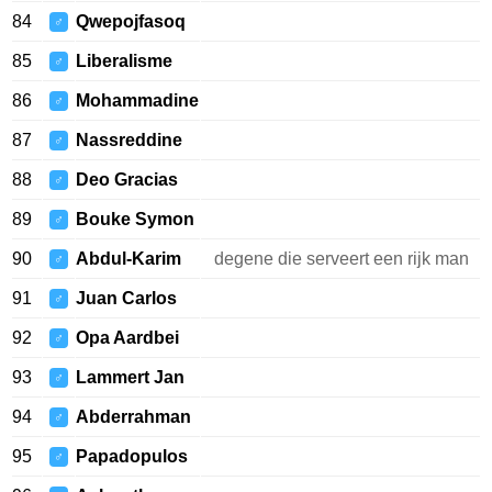
84
Qwepojfasoq
♂
85
Liberalisme
♂
86
Mohammadine
♂
87
Nassreddine
♂
88
Deo Gracias
♂
89
Bouke Symon
♂
90
Abdul-Karim
degene die serveert een rijk man
♂
91
Juan Carlos
♂
92
Opa Aardbei
♂
93
Lammert Jan
♂
94
Abderrahman
♂
95
Papadopulos
♂