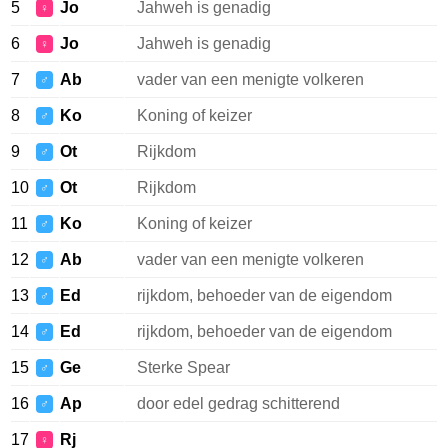
5
Jo
Jahweh is genadig
♀
6
Jo
Jahweh is genadig
♀
7
Ab
vader van een menigte volkeren
♂
8
Ko
Koning of keizer
♂
9
Ot
Rijkdom
♂
10
Ot
Rijkdom
♂
11
Ko
Koning of keizer
♂
12
Ab
vader van een menigte volkeren
♂
13
Ed
rijkdom, behoeder van de eigendom
♂
14
Ed
rijkdom, behoeder van de eigendom
♂
15
Ge
Sterke Spear
♂
16
Ap
door edel gedrag schitterend
♂
17
Rj
♀