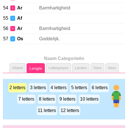
54
Ar
Barmhartigheid
♀
55
Af
♂
56
Ar
Barmhartigheid
♀
57
Os
Goddelijk.
♂
Naam Categorieën
Alfabet
Lengte
Lettergrepen
Landen
Talen
Meer
2 letters
3 letters
4 letters
5 letters
6 letters
7 letters
8 letters
9 letters
10 letters
11 letters
12 letters