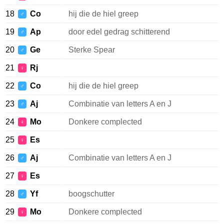
18
Co
hij die de hiel greep
♂
19
Ap
door edel gedrag schitterend
♂
20
Ge
Sterke Spear
♂
21
Rj
♀
22
Co
hij die de hiel greep
♂
23
Aj
Combinatie van letters A en J
♂
24
Mo
Donkere complected
♀
25
Es
♀
26
Aj
Combinatie van letters A en J
♂
27
Es
♀
28
Yf
boogschutter
♂
29
Mo
Donkere complected
♀