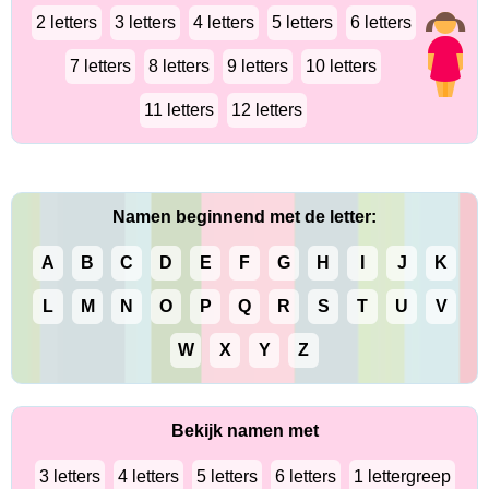
2 letters
3 letters
4 letters
5 letters
6 letters
7 letters
8 letters
9 letters
10 letters
11 letters
12 letters
Namen beginnend met de letter:
A
B
C
D
E
F
G
H
I
J
K
L
M
N
O
P
Q
R
S
T
U
V
W
X
Y
Z
Bekijk namen met
3 letters
4 letters
5 letters
6 letters
1 lettergreep