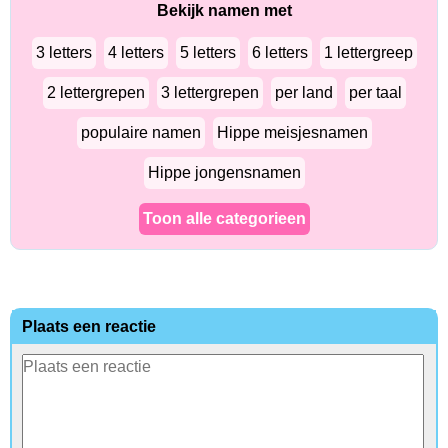
Bekijk namen met
3 letters
4 letters
5 letters
6 letters
1 lettergreep
2 lettergrepen
3 lettergrepen
per land
per taal
populaire namen
Hippe meisjesnamen
Hippe jongensnamen
Toon alle categorieen
Plaats een reactie