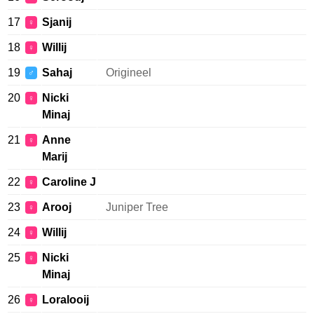
17
Sjanij
♀
18
Willij
♀
19
Sahaj
Origineel
♂
20
Nicki
♀
Minaj
21
Anne
♀
Marij
22
Caroline J
♀
23
Arooj
Juniper Tree
♀
24
Willij
♀
25
Nicki
♀
Minaj
26
Loralooij
♀