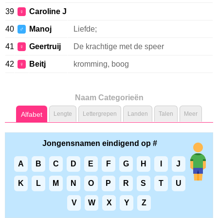
39
Caroline J
♀
40
Manoj
Liefde;
♂
41
Geertruij
De krachtige met de speer
♀
42
Beitj
kromming, boog
♀
Naam Categorieën
Alfabet
Lengte
Lettergrepen
Landen
Talen
Meer
Jongensnamen eindigend op #
A
B
C
D
E
F
G
H
I
J
K
L
M
N
O
P
R
S
T
U
V
W
X
Y
Z