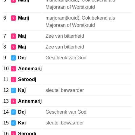
♀
Majoraan of Worstkruid
6
Marij
marjoram(kruid). Ook bekend als
♀
Majoraan of Worstkruid
7
Maj
Zee van bitterheid
♀
8
Maj
Zee van bitterheid
♀
9
Dej
Geschenk van God
♂
10
Annemarij
♀
11
Seroodj
♀
12
Kaj
sleutel bewaarder
♂
13
Annemarij
♀
14
Dej
Geschenk van God
♂
15
Kaj
sleutel bewaarder
♂
16
Seroodj
♀