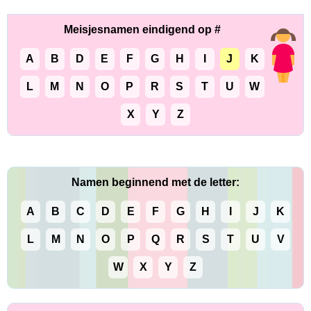
Meisjesnamen eindigend op #
A
B
D
E
F
G
H
I
J
K
L
M
N
O
P
R
S
T
U
W
X
Y
Z
Namen beginnend met de letter:
A
B
C
D
E
F
G
H
I
J
K
L
M
N
O
P
Q
R
S
T
U
V
W
X
Y
Z