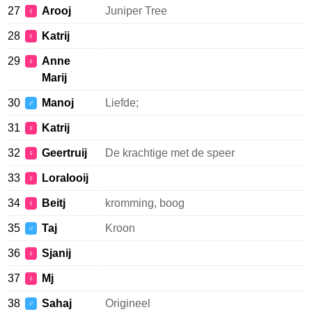
27
Arooj
Juniper Tree
♀
28
Katrij
♀
29
Anne
♀
Marij
30
Manoj
Liefde;
♂
31
Katrij
♀
32
Geertruij
De krachtige met de speer
♀
33
Loralooij
♀
34
Beitj
kromming, boog
♀
35
Taj
Kroon
♂
36
Sjanij
♀
37
Mj
♀
38
Sahaj
Origineel
♂