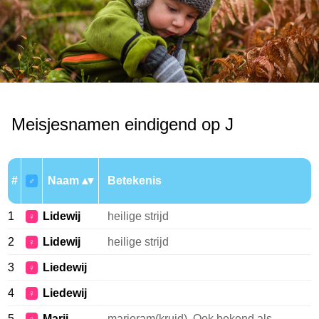
Meisjesnamen eindigend op J
#
Naam
Betekenis
♂
1
Lidewij
heilige strijd
♀
2
Lidewij
heilige strijd
♀
3
Liedewij
♀
4
Liedewij
♀
5
Marij
marjoram(kruid). Ook bekend als