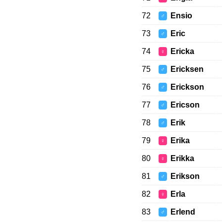
72
Ensio
♂
73
Eric
♂
74
Ericka
♀
75
Ericksen
♂
76
Erickson
♂
77
Ericson
♂
78
Erik
♂
79
Erika
♀
80
Erikka
♀
81
Erikson
♂
82
Erla
♀
83
Erlend
♂