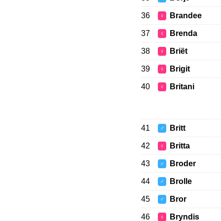
36
Brandee
♀
37
Brenda
♀
38
Briët
♀
39
Brigit
♀
40
Britani
♀
41
Britt
♂
42
Britta
♀
43
Broder
♂
44
Brolle
♂
45
Bror
♂
46
Bryndis
♀