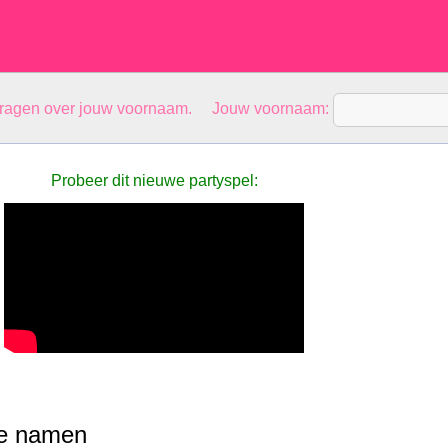
vragen over jouw voornaam. Jouw voornaam:
Probeer dit nieuwe partyspel:
he namen