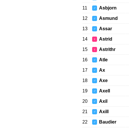
11
Asbjorn
♂
12
Asmund
♂
13
Assar
♂
14
Astrid
♀
15
Astrithr
♀
16
Atle
♂
17
Ax
♂
18
Axe
♂
19
Axell
♂
20
Axil
♂
21
Axill
♂
22
Baudier
♂