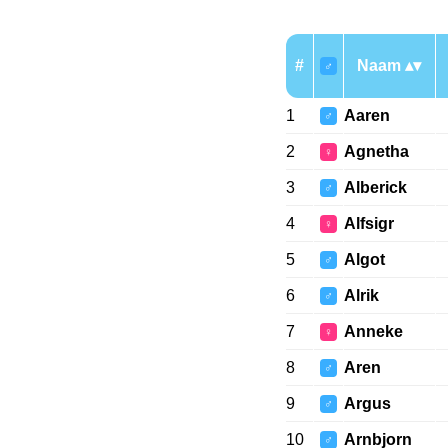
#
Naam
♂
1
Aaren
♂
2
Agnetha
♀
3
Alberick
♂
4
Alfsigr
♀
5
Algot
♂
6
Alrik
♂
7
Anneke
♀
8
Aren
♂
9
Argus
♂
10
Arnbjorn
♂