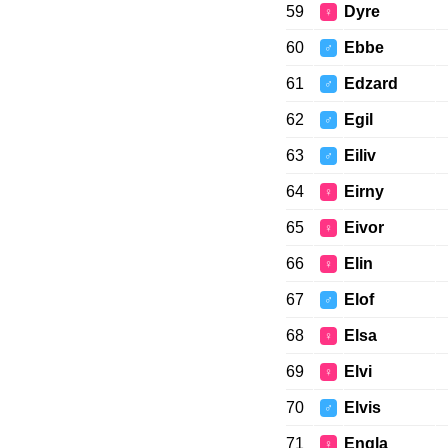
59
Dyre
♀
60
Ebbe
♂
61
Edzard
♂
62
Egil
♂
63
Eiliv
♂
64
Eirny
♀
65
Eivor
♀
66
Elin
♀
67
Elof
♂
68
Elsa
♀
69
Elvi
♀
70
Elvis
♂
71
Engla
♀