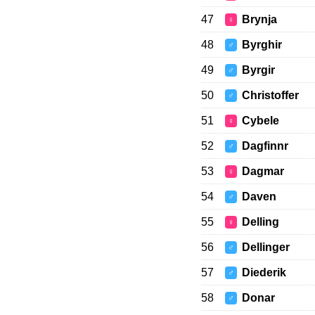
47
Brynja
♀
48
Byrghir
♂
49
Byrgir
♂
50
Christoffer
♂
51
Cybele
♀
52
Dagfinnr
♂
53
Dagmar
♀
54
Daven
♂
55
Delling
♀
56
Dellinger
♂
57
Diederik
♂
58
Donar
♂