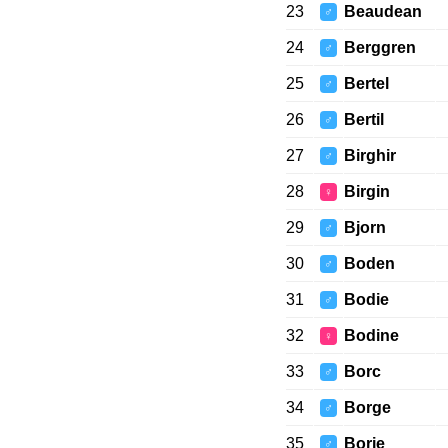
23
Beaudean
♂
24
Berggren
♂
25
Bertel
♂
26
Bertil
♂
27
Birghir
♂
28
Birgin
♀
29
Bjorn
♂
30
Boden
♂
31
Bodie
♂
32
Bodine
♀
33
Borc
♂
34
Borge
♂
35
Borje
♂