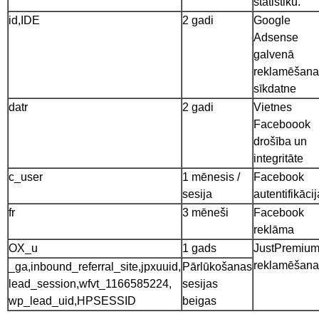
statistiku.
id,IDE
2 gadi
Google
Adsense
galvenā
reklamēšana
sīkdatne
datr
2 gadi
Vietnes
Faceboook
drošība un
integritāte
c_user
1 mēnesis /
Facebook
sesija
autentifikācij
fr
3 mēneši
Facebook
reklāma
OX_u
1 gads
JustPremiu
reklamēšana
_ga,inbound_referral_site,jpxuuid,
Pārlūkošanas
lead_session,wfvt_1166585224,
sesijas
wp_lead_uid,HPSESSID
beigas