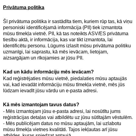
Privātuma politika
Šī privātuma politika ir sastādīta tiem, kuriem rūp tas, kā viņu
personiski identificējamā informācija (PII) tiek izmantota
mūsu tīmekļa vietnē. PII, kā tas noteikts ASV/ES privātuma
tiesību aktā, ir informācija, kas var tikt izmantota, lai
identificētu personu. Lūgums izlasīt mūsu privātuma politiku
uzmanīgi, lai saprastu, kā mēs ievācam, lietojam,
aizsargājam un rīkojamies ar jūsu PII.
Kad un kādu informāciju mēs ievācam?
Kad reģistrējaties mūsu vietnē, piedalaties mūsu aptaujās
vai, kad ievadāt informāciju mūsu tīmekļa vietnē, mēs jūs
lūdzam ievadīt jūsu vārdu un e-pasta adresi.
Kā mēs izmantojam tavus datus?
- Mēs izmantojam jūsu e-pasta adresi, lai nosūtītu jums
reģistrācijas detaļas vai atbildētu uz jūsu sūtītajām vēstulēm.
- Mēs publicējam datus no mūsu aptaujām, lai uzlabotu
mūsu tīmekļa vietnes kvalitāti. Tajos iekļautas arī jūsu
atbildes, kuras sniedzat aptaujā.