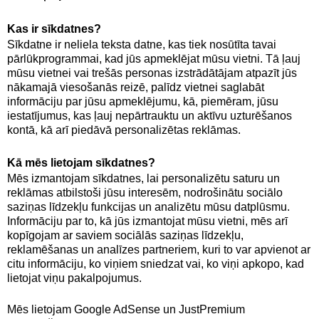
Kas ir sīkdatnes?
Sīkdatne ir neliela teksta datne, kas tiek nosūtīta tavai
pārlūkprogrammai, kad jūs apmeklējat mūsu vietni. Tā ļauj
mūsu vietnei vai trešās personas izstrādātājam atpazīt jūs
nākamajā viesošanās reizē, palīdz vietnei saglabāt
informāciju par jūsu apmeklējumu, kā, piemēram, jūsu
iestatījumus, kas ļauj nepārtrauktu un aktīvu uzturēšanos
kontā, kā arī piedāvā personalizētas reklāmas.
Kā mēs lietojam sīkdatnes?
Mēs izmantojam sīkdatnes, lai personalizētu saturu un
reklāmas atbilstoši jūsu interesēm, nodrošinātu sociālo
saziņas līdzekļu funkcijas un analizētu mūsu datplūsmu.
Informāciju par to, kā jūs izmantojat mūsu vietni, mēs arī
kopīgojam ar saviem sociālās saziņas līdzekļu,
reklamēšanas un analīzes partneriem, kuri to var apvienot ar
citu informāciju, ko viņiem sniedzat vai, ko viņi apkopo, kad
lietojat viņu pakalpojumus.
Mēs lietojam Google AdSense un JustPremium