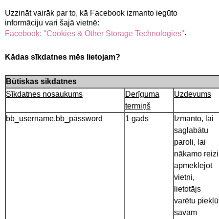
Uzzināt vairāk par to, kā Facebook izmanto iegūto
informāciju vari šajā vietnē:
.
Facebook: ''Cookies & Other Storage Technologies''
Kādas sīkdatnes mēs lietojam?
Būtiskas sīkdatnes
Sīkdatnes nosaukums
Derīguma
Uzdevums
termiņš
bb_username,bb_password
1 gads
Izmanto, lai
saglabātu
paroli, lai
nākamo reizi
apmeklējot
vietni,
lietotājs
varētu piekļū
savam