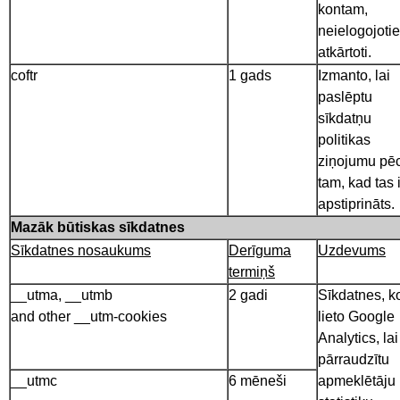
kontam,
neielogojoti
atkārtoti.
coftr
1 gads
Izmanto, lai
paslēptu
sīkdatņu
politikas
ziņojumu pē
tam, kad tas i
apstiprināts.
Mazāk būtiskas sīkdatnes
Sīkdatnes nosaukums
Derīguma
Uzdevums
termiņš
__utma, __utmb
2 gadi
Sīkdatnes, k
and other __utm-cookies
lieto Google
Analytics, lai
pārraudzītu
__utmc
6 mēneši
apmeklētāju