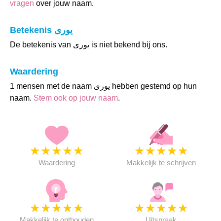
vragen
over jouw naam.
Betekenis يورى
De betekenis van يورى is niet bekend bij ons.
Waardering
1 mensen met de naam يورى hebben gestemd op hun
naam.
Stem ook op jouw naam
.
★
★
★
★
★
★
★
★
★
★
Waardering
Makkelijk te schrijven
★
★
★
★
★
★
★
★
★
★
Makkelijk te onthouden
Uitspraak