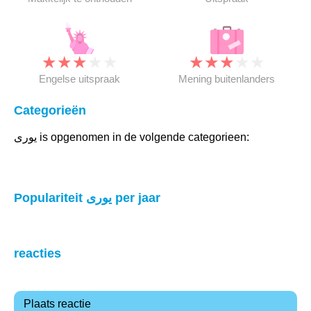
★
★
★
★
★
★
★
★
★
★
Engelse uitspraak
Mening buitenlanders
Categorieën
يورى is opgenomen in de volgende categorieen:
Populariteit يورى per jaar
reacties
Plaats reactie