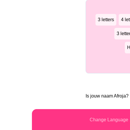
3 letters
4 let
3 lett
H
Is jouw naam Afroja?
Change Language