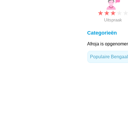
★
★
★
★
Uitspraak
Categorieën
Afroja is opgenomen
Populaire Bengaa