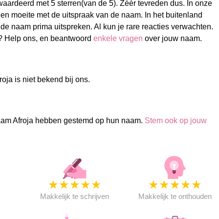
ardeerd met 5 sterren(van de 5). Zéér tevreden dus. In onze
n moeite met de uitspraak van de naam. In het buitenland
e naam prima uitspreken. Al kun je rare reacties verwachten.
a? Help ons, en beantwoord
enkele vragen
over jouw naam.
oja is niet bekend bij ons.
aam Afroja hebben gestemd op hun naam.
Stem ook op jouw
★
★
★
★
★
★
★
★
★
★
★
Makkelijk te schrijven
Makkelijk te onthouden