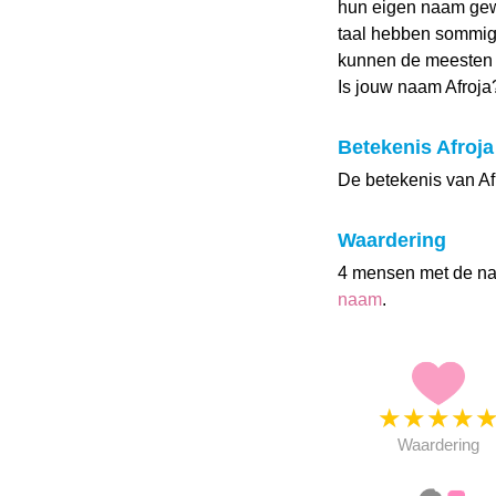
hun eigen naam gewa
taal hebben sommige
kunnen de meesten d
Is jouw naam Afroj
Betekenis Afroja
De betekenis van Afr
Waardering
4 mensen met de n
naam
.
★
★
★
★
Waardering