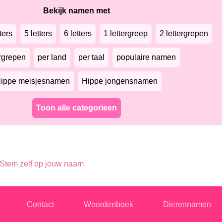
Bekijk namen met
ters
5 letters
6 letters
1 lettergreep
2 lettergrepen
ergrepen
per land
per taal
populaire namen
ippe meisjesnamen
Hippe jongensnamen
Toon alle categorieen
Stem zelf op jouw naam
Contact
Woordenboek
Dierennamen