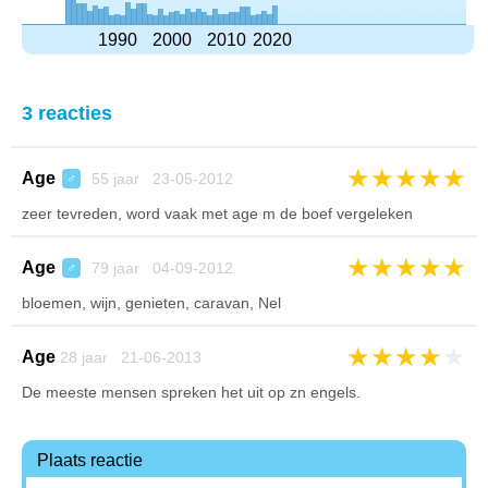
1990
2000
2010
2020
3 reacties
★
★
★
★
★
Age
55 jaar 23-05-2012
♂
zeer tevreden, word vaak met age m de boef vergeleken
★
★
★
★
★
Age
79 jaar 04-09-2012
♂
bloemen, wijn, genieten, caravan, Nel
★
★
★
★
★
Age
28 jaar 21-06-2013
De meeste mensen spreken het uit op zn engels.
Plaats reactie