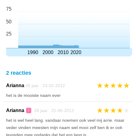
75
50
25
1990
2000
2010
2020
2 reacties
★
★
★
★
★
Arianna
30 jaar 23-02-2012
het is de mooiste naam ever
★
★
★
★
★
Arianna
26 jaar 21-06-2013
♀
het is wel heel lang. vandaar noemen ook veel mij arrie. maar
veder vinden meesten mijn naam wel mooi zelf ben ik er ook
tevreden mee ondanks dat het erg lang is