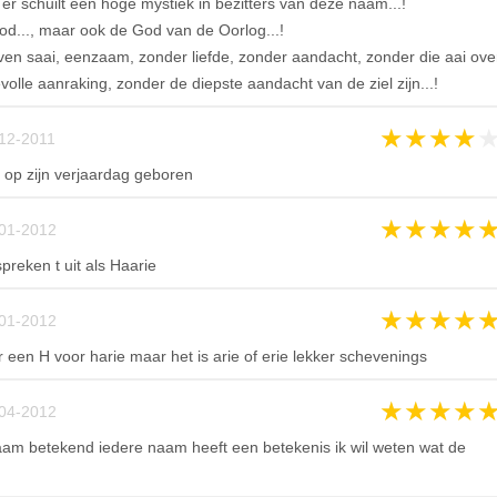
er schuilt een hoge mystiek in bezitters van deze naam...!
od..., maar ook de God van de Oorlog...!
ven saai, eenzaam, zonder liefde, zonder aandacht, zonder die aai ove
evolle aanraking, zonder de diepste aandacht van de ziel zijn...!
★
★
★
★
12-2011
op zijn verjaardag geboren
★
★
★
★
01-2012
eken t uit als Haarie
★
★
★
★
01-2012
r een H voor harie maar het is arie of erie lekker schevenings
★
★
★
★
04-2012
naam betekend iedere naam heeft een betekenis ik wil weten wat de