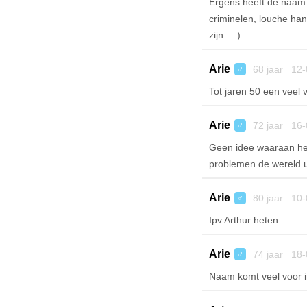
Ergens heeft de naam 
criminelen, louche ha
zijn... :)
Arie
68 jaar 12-
♂
Tot jaren 50 een veel 
Arie
72 jaar 16-
♂
Geen idee waaraan het
problemen de wereld u
Arie
80 jaar 10-
♂
Ipv Arthur heten
Arie
74 jaar 18-
♂
Naam komt veel voor i