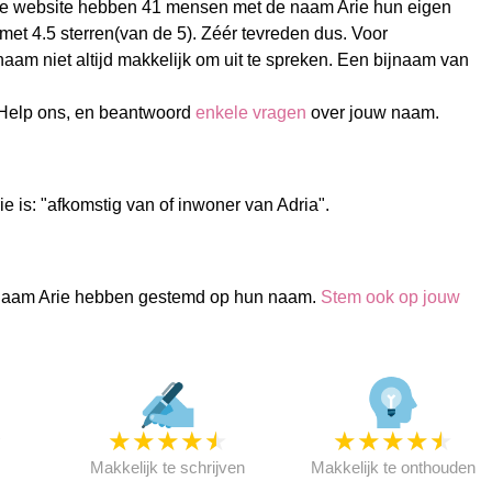
e website hebben 41 mensen met de naam Arie hun eigen
t 4.5 sterren(van de 5). Zéér tevreden dus. Voor
naam niet altijd makkelijk om uit te spreken. Een bijnaam van
 Help ons, en beantwoord
enkele vragen
over jouw naam.
e is: "afkomstig van of inwoner van Adria".
naam Arie hebben gestemd op hun naam.
Stem ook op jouw
★
★
★
★
★
★
★
★
★
★
★
Makkelijk te schrijven
Makkelijk te onthouden