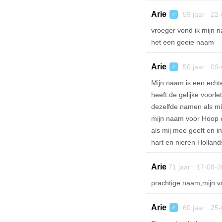
Arie
59 jaar 22-
♂
vroeger vond ik mijn 
het een goeie naam
Arie
50 jaar 09-
♂
Mijn naam is een echt
heeft de gelijke voorl
dezelfde namen als mij
mijn naam voor Hoop ec
als mij mee geeft en i
hart en nieren Holland
Arie
71 jaar 17-08-2
prachtige naam,mijn v
Arie
60 jaar 25-
♂