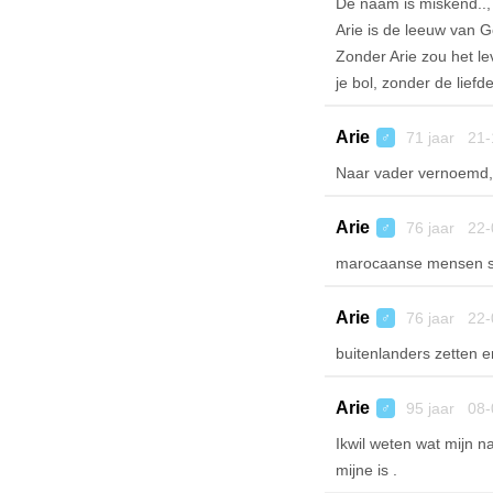
De naam is miskend.., 
Arie is de leeuw van G
Zonder Arie zou het le
je bol, zonder de liefd
Arie
71 jaar 21-
♂
Naar vader vernoemd, 
Arie
76 jaar 22-
♂
marocaanse mensen spr
Arie
76 jaar 22-
♂
buitenlanders zetten e
Arie
95 jaar 08-
♂
Ikwil weten wat mijn 
mijne is .