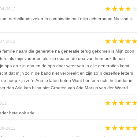
★
★
★
★
04-2012
naam oerhollands zeker in combinatie met mijn achternaam Nu vind ik
★
★
★
★
07-2012
e familie naam die generatie na generatie terug gekomen is Mijn zoon
etters als mijn vader en als zijn opa en de opa van hem ook Ik heb
n opa en zijn opa en de opa daar weer van In alle generaties komt
ht dat mijn zo`n de band niet verbreekt en zijn zo`n dezelfde letters
n de hoop zijn zo`n Arie te laten heten Want ben een echt hollander in
ser dan Arie kan bijna niet Groeten van Arie Marius van der Woerd
★
★
★
★
012
ader hete ook arie
★
★
★
★
08-2012