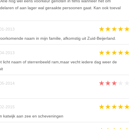
Arie nog wel eens voorkeur genoten in films wanneer het om
ndelaren of aan lager wal geraakte persoonen gaat. Kan ook toeval
★
★
★
★
01-2013
voorkomende naam in mijn familie, afkomstig uit Zuid-Beijerland.
★
★
★
★
04-2013
 licht naam of sterrenbeeld ram,maar vecht iedere dag weer de
it
★
★
★
★
05-2014
★
★
★
★
02-2015
n katwijk aan zee en scheveningen