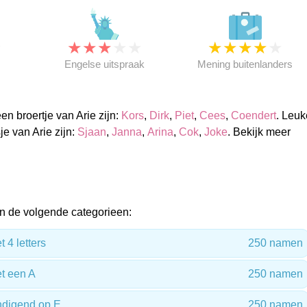
★
★
★
★
★
★
★
★
★
★
★
Engelse uitspraak
Mening buitenlanders
n broertje van Arie zijn:
Kors
,
Dirk
,
Piet
,
Cees
,
Coendert
. Leuk
e van Arie zijn:
Sjaan
,
Janna
,
Arina
,
Cok
,
Joke
. Bekijk meer
.
n de volgende categorieen:
4 letters
250 namen
t een A
250 namen
digend op E
250 namen