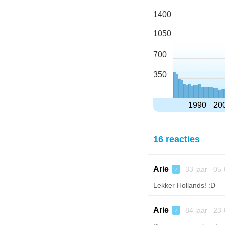
1400
1050
700
350
1990
20
16 reacties
Arie
33 jaar 05-
♂
Lekker Hollands! :D
Arie
84 jaar 23-
♂