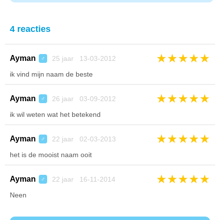
4 reacties
★
★
★
★
★
Ayman
25 jaar 13-03-2012
♂
ik vind mijn naam de beste
★
★
★
★
★
Ayman
26 jaar 03-09-2012
♂
ik wil weten wat het betekend
★
★
★
★
★
Ayman
22 jaar 02-03-2013
♂
het is de mooist naam ooit
★
★
★
★
★
Ayman
22 jaar 16-11-2014
♂
Neen