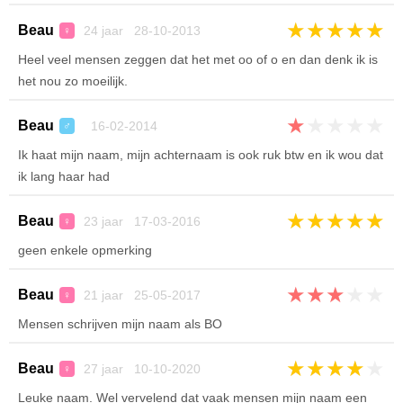
★
★
★
★
★
Beau
24 jaar 28-10-2013
♀
Heel veel mensen zeggen dat het met oo of o en dan denk ik is
het nou zo moeilijk.
★
★
★
★
★
Beau
16-02-2014
♂
Ik haat mijn naam, mijn achternaam is ook ruk btw en ik wou dat
ik lang haar had
★
★
★
★
★
Beau
23 jaar 17-03-2016
♀
geen enkele opmerking
★
★
★
★
★
Beau
21 jaar 25-05-2017
♀
Mensen schrijven mijn naam als BO
★
★
★
★
★
Beau
27 jaar 10-10-2020
♀
Leuke naam. Wel vervelend dat vaak mensen mijn naam een