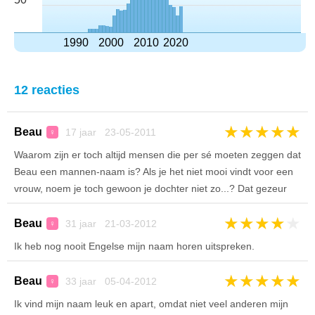
1990
2000
2010
2020
12 reacties
★
★
★
★
★
Beau
17 jaar 23-05-2011
♀
Waarom zijn er toch altijd mensen die per sé moeten zeggen dat
Beau een mannen-naam is? Als je het niet mooi vindt voor een
vrouw, noem je toch gewoon je dochter niet zo...? Dat gezeur
★
★
★
★
★
Beau
31 jaar 21-03-2012
♀
Ik heb nog nooit Engelse mijn naam horen uitspreken.
★
★
★
★
★
Beau
33 jaar 05-04-2012
♀
Ik vind mijn naam leuk en apart, omdat niet veel anderen mijn