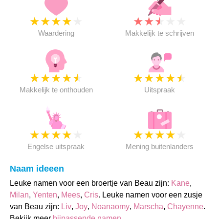
★
★
★
★
★
★
★
★
★
★
Waardering
Makkelijk te schrijven
★
★
★
★
★
★
★
★
★
★
Makkelijk te onthouden
Uitspraak
★
★
★
★
★
★
★
★
★
★
Engelse uitspraak
Mening buitenlanders
Naam ideeen
Leuke namen voor een broertje van Beau zijn:
Kane
,
Milan
,
Yenten
,
Mees
,
Cris
. Leuke namen voor een zusje
van Beau zijn:
Liv
,
Joy
,
Noanaomy
,
Marscha
,
Chayenne
.
Bekijk meer
bijpassende namen
.