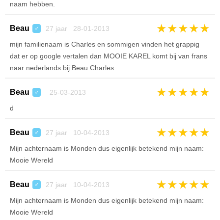
naam hebben.
★
★
★
★
★
Beau
27 jaar 28-01-2013
♂
mijn familienaam is Charles en sommigen vinden het grappig
dat er op google vertalen dan MOOIE KAREL komt bij van frans
naar nederlands bij Beau Charles
★
★
★
★
★
Beau
25-03-2013
♂
d
★
★
★
★
★
Beau
27 jaar 10-04-2013
♂
Mijn achternaam is Monden dus eigenlijk betekend mijn naam:
Mooie Wereld
★
★
★
★
★
Beau
27 jaar 10-04-2013
♂
Mijn achternaam is Monden dus eigenlijk betekend mijn naam:
Mooie Wereld