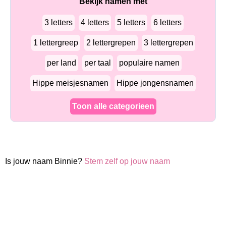
Bekijk namen met
3 letters
4 letters
5 letters
6 letters
1 lettergreep
2 lettergrepen
3 lettergrepen
per land
per taal
populaire namen
Hippe meisjesnamen
Hippe jongensnamen
Toon alle categorieen
Is jouw naam Binnie?
Stem zelf op jouw naam