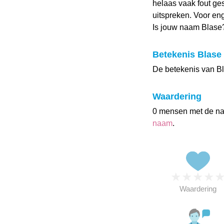
helaas vaak fout g
uitspreken. Voor eng
Is jouw naam Blase
Betekenis Blase
De betekenis van Bla
Waardering
0 mensen met de n
naam
.
★
★
★
★
Waardering