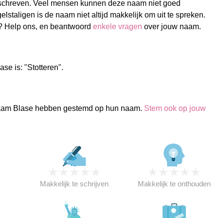
eschreven. Veel mensen kunnen deze naam niet goed
elstaligen is de naam niet altijd makkelijk om uit te spreken.
? Help ons, en beantwoord
enkele vragen
over jouw naam.
se is: "Stotteren".
aam Blase hebben gestemd op hun naam.
Stem ook op jouw
★
★
★
★
★
★
★
★
★
★
★
Makkelijk te schrijven
Makkelijk te onthouden