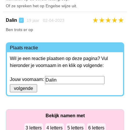
Of ze spreken het op Engelse wijze uit.
★
★
★
★
★
Dalin
19 jaar 02-04-2023
♂
Ben trots er op
Plaats reactie
Wil je een reactie plaatsen op deze pagina? Vul
hieronder je voornaam in en klik op volgende:
Jouw voornaam:
Bekijk namen met
3 letters
4 letters
5 letters
6 letters