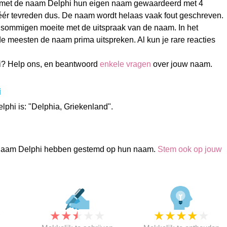
met de naam Delphi hun eigen naam gewaardeerd met 4
Zéér tevreden dus. De naam wordt helaas vaak fout geschreven.
 sommigen moeite met de uitspraak van de naam. In het
e meesten de naam prima uitspreken. Al kun je rare reacties
i? Help ons, en beantwoord
enkele vragen
over jouw naam.
i
lphi is: "Delphia, Griekenland".
naam Delphi hebben gestemd op hun naam.
Stem ook op jouw
★
★
★
★
★
★
★
★
★
★
★