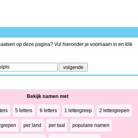
plaatsen op deze pagina? Vul hieronder je voornaam in en klik
Bekijk namen met
ters
5 letters
6 letters
1 lettergreep
2 lettergrepen
ergrepen
per land
per taal
populaire namen