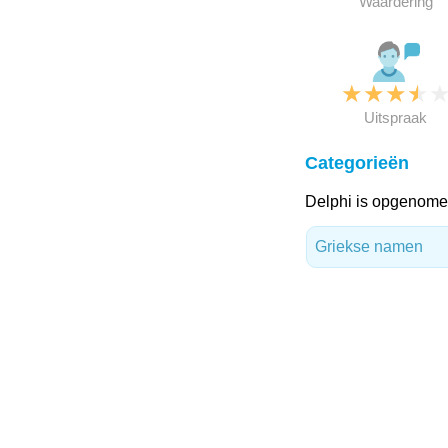
Waardering
★
★
★
★
Uitspraak
Categorieën
Delphi is opgenomen
Griekse namen