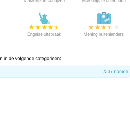
Makkelijk te schrijven
Makkelijk te onthouden
★
★
★
★
★
★
★
★
★
★
★
Engelse uitspraak
Mening buitenlanders
 in de volgende categorieen:
2337 namen