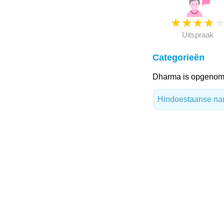
★
★
★
★
Uitspraak
Categorieën
Dharma is opgenome
Hindoestaanse n