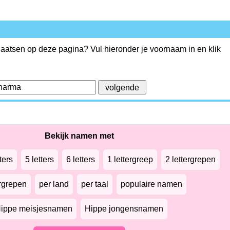
plaatsen op deze pagina? Vul hieronder je voornaam in en klik
Bekijk namen met
ters
5 letters
6 letters
1 lettergreep
2 lettergrepen
ergrepen
per land
per taal
populaire namen
ippe meisjesnamen
Hippe jongensnamen