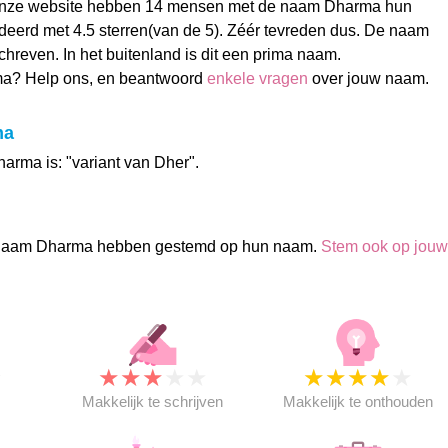
onze website hebben 14 mensen met de naam Dharma hun
erd met 4.5 sterren(van de 5). Zéér tevreden dus. De naam
hreven. In het buitenland is dit een prima naam.
a? Help ons, en beantwoord
enkele vragen
over jouw naam.
ma
arma is: "variant van Dher".
naam Dharma hebben gestemd op hun naam.
Stem ook op jouw
★
★
★
★
★
★
★
★
★
★
★
Makkelijk te schrijven
Makkelijk te onthouden