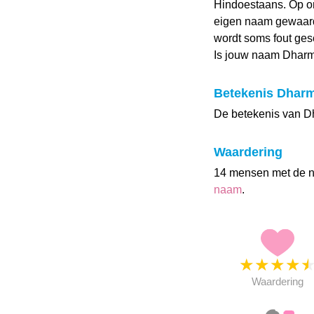
Hindoestaans. Op 
eigen naam gewaarde
wordt soms fout gesc
Is jouw naam Dharm
Betekenis Dhar
De betekenis van Dh
Waardering
14 mensen met de 
naam
.
★
★
★
★
Waardering