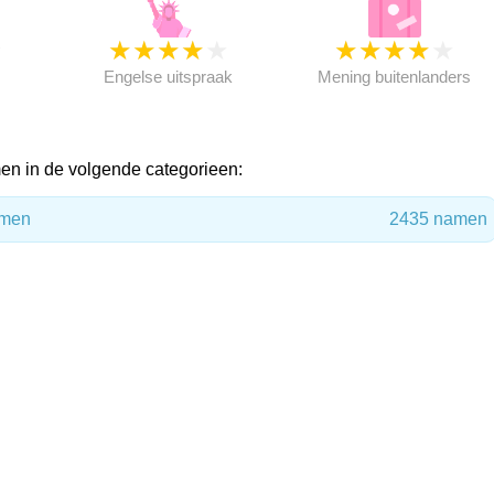
★
★
★
★
★
★
★
★
★
★
★
Engelse uitspraak
Mening buitenlanders
n in de volgende categorieen:
amen
2435 namen