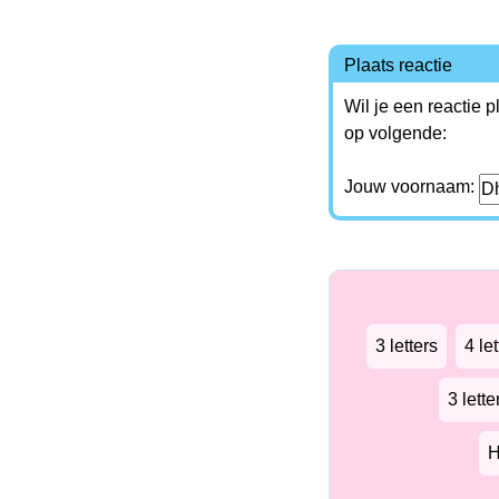
Plaats reactie
Wil je een reactie 
op volgende:
Jouw voornaam:
3 letters
4 let
3 lett
H