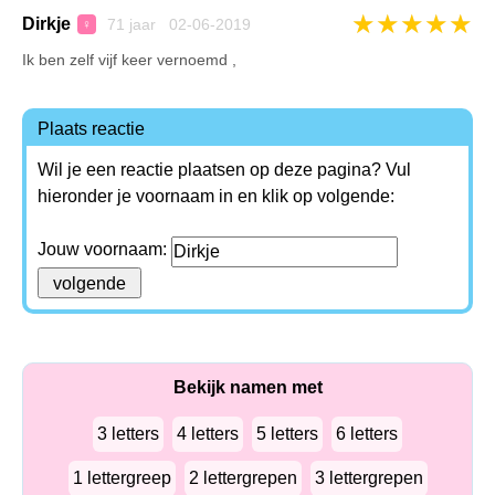
★
★
★
★
★
Dirkje
71 jaar 02-06-2019
♀
Ik ben zelf vijf keer vernoemd ,
Plaats reactie
Wil je een reactie plaatsen op deze pagina? Vul
hieronder je voornaam in en klik op volgende:
Jouw voornaam:
Bekijk namen met
3 letters
4 letters
5 letters
6 letters
1 lettergreep
2 lettergrepen
3 lettergrepen