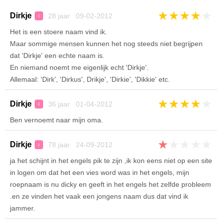
★
★
★
★
★
Dirkje
28 jaar 09-02-2012
♀
Het is een stoere naam vind ik.
Maar sommige mensen kunnen het nog steeds niet begrijpen
dat 'Dirkje' een echte naam is.
En niemand noemt me eigenlijk echt 'Dirkje'.
Allemaal: 'Dirk', 'Dirkus', Drikje', 'Dirkie', 'Dikkie' etc.
★
★
★
★
★
Dirkje
36 jaar 01-04-2012
♀
Ben vernoemt naar mijn oma.
★
★
★
★
★
Dirkje
78 jaar 24-09-2012
♀
ja het schijnt in het engels pik te zijn ,ik kon eens niet op een site
in logen om dat het een vies word was in het engels, mijn
roepnaam is nu dicky en geeft in het engels het zelfde probleem
.en ze vinden het vaak een jongens naam dus dat vind ik
jammer.