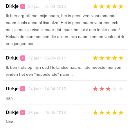
★
★
★
★
★
Dirkje
28 jaar 21-03-2013
♀
Ik ben erg blij met mijn naam, het is geen veel voorkomende
naam zoals anna of lisa ofzo. Het is geen naam voor een echt
meisje meisje vind ik maar dat maak het juist een leuke naam!
Helaas denken mensen die alleen mijn naam kennen vaak dat ik
een jongen ben...
★
★
★
★
★
Dirkje
72 jaar 05-08-2014
♀
Ik ben trots op mijn oud Hollandse naam.....de meeste mensen
vinden het een "huppelende" namm.
★
★
★
★
★
Dirkje
24 jaar 14-04-2015
♀
nah
★
★
★
★
★
Dirkje
86 jaar 25-05-2018
♀
Nee.