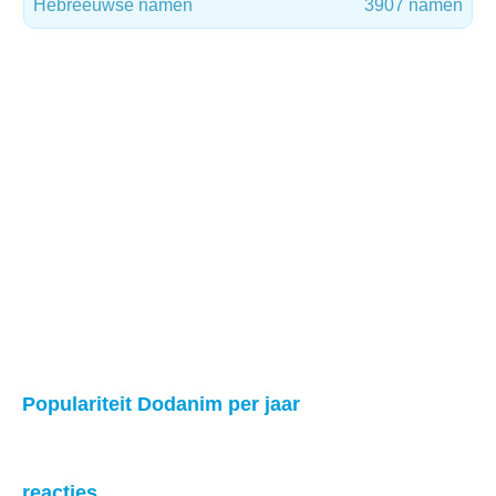
Hebreeuwse namen
3907 namen
Populariteit Dodanim per jaar
reacties