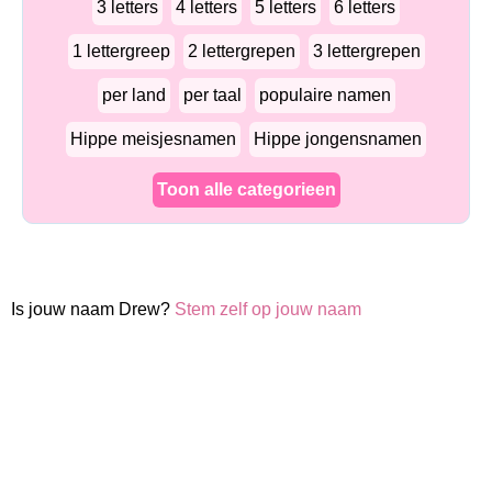
3 letters
4 letters
5 letters
6 letters
1 lettergreep
2 lettergrepen
3 lettergrepen
per land
per taal
populaire namen
Hippe meisjesnamen
Hippe jongensnamen
Toon alle categorieen
Is jouw naam Drew?
Stem zelf op jouw naam