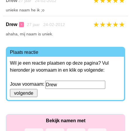
★
★
★
★
★
Drew
27 jaar 24-02-2012
unieke naam he ik ;o
★
★
★
★
★
Drew
27 jaar 24-02-2012
♀
ahaha, mij naam is uniek.
Plaats reactie
Wil je een reactie plaatsen op deze pagina? Vul
hieronder je voornaam in en klik op volgende:
Jouw voornaam:
Bekijk namen met