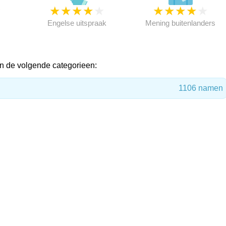
★
★
★
★
★
★
★
★
★
★
★
Engelse uitspraak
Mening buitenlanders
n de volgende categorieen:
1106 namen