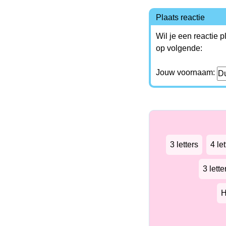
Plaats reactie
Wil je een reactie 
op volgende:
Jouw voornaam:
3 letters
4 let
3 lett
H