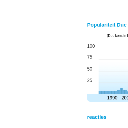
Populariteit Duc 
(Duc komt in 
100
75
50
25
1990
20
reacties