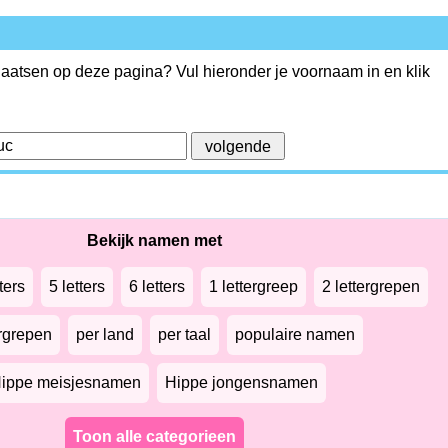
plaatsen op deze pagina? Vul hieronder je voornaam in en klik
Bekijk namen met
ters
5 letters
6 letters
1 lettergreep
2 lettergrepen
ergrepen
per land
per taal
populaire namen
ippe meisjesnamen
Hippe jongensnamen
Toon alle categorieen