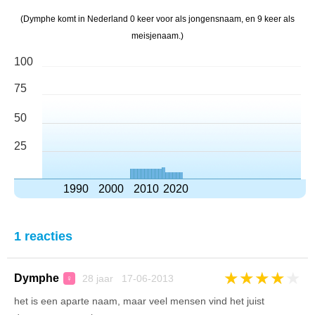
(Dymphe komt in Nederland 0 keer voor als jongensnaam, en 9 keer als
meisjenaam.)
100
75
50
25
1990
2000
2010
2020
1 reacties
★
★
★
★
★
Dymphe
28 jaar 17-06-2013
♀
het is een aparte naam, maar veel mensen vind het juist