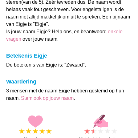
sterren(van de 5). Zéér tevreden dus. De naam wordt
helaas vaak fout geschreven. Voor engelstaligen is de
naam niet altijd makkelijk om uit te spreken. Een bijnaam
van Eigje is "Eigje".
Is jouw naam Eigje? Help ons, en beantwoord
enkele
vragen
over jouw naam.
Betekenis Eigje
De betekenis van Eigje is: "Zwaard".
Waardering
3 mensen met de naam Eigje hebben gestemd op hun
naam.
Stem ook op jouw naam
.
★
★
★
★
★
★
★
★
★
★