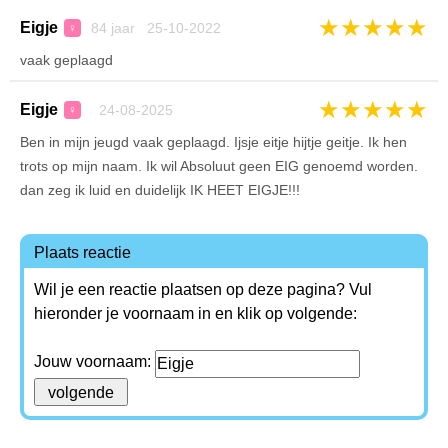
★
★
★
★
★
Eigje
84 jaar 25-10-2022
♀
vaak geplaagd
★
★
★
★
★
Eigje
24-08-2025
♀
Ben in mijn jeugd vaak geplaagd. Ijsje eitje hijtje geitje. Ik hen
trots op mijn naam. Ik wil Absoluut geen EIG genoemd worden.
dan zeg ik luid en duidelijk IK HEET EIGJE!!!
Plaats reactie
Wil je een reactie plaatsen op deze pagina? Vul
hieronder je voornaam in en klik op volgende:
Jouw voornaam: