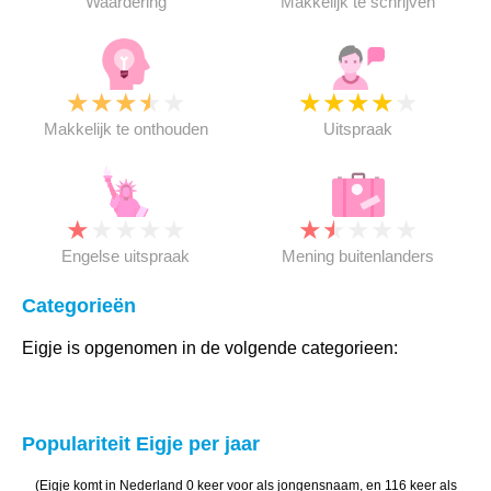
Waardering
Makkelijk te schrijven
★
★
★
★
★
★
★
★
★
★
Makkelijk te onthouden
Uitspraak
★
★
★
★
★
★
★
★
★
★
Engelse uitspraak
Mening buitenlanders
Categorieën
Eigje is opgenomen in de volgende categorieen:
Populariteit Eigje per jaar
(Eigje komt in Nederland 0 keer voor als jongensnaam, en 116 keer als