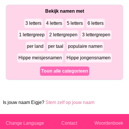
Bekijk namen met
3 letters
4 letters
5 letters
6 letters
1 lettergreep
2 lettergrepen
3 lettergrepen
per land
per taal
populaire namen
Hippe meisjesnamen
Hippe jongensnamen
Toon alle categorieen
Is jouw naam Eigje?
Stem zelf op jouw naam
Change Language
Contact
Woordenboek