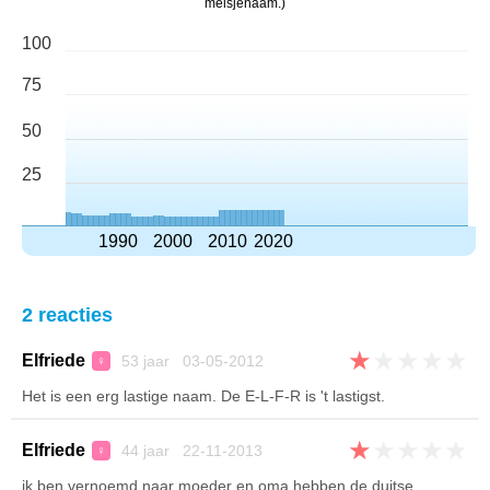
meisjenaam.)
100
75
50
25
1990
2000
2010
2020
2 reacties
★
★
★
★
★
Elfriede
53 jaar 03-05-2012
♀
Het is een erg lastige naam. De E-L-F-R is 't lastigst.
★
★
★
★
★
Elfriede
44 jaar 22-11-2013
♀
ik ben vernoemd naar moeder en oma hebben de duitse