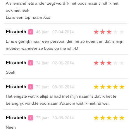
Als iemand iets ander zegt word ik net boos maar vindt ik het
ook niet leuk
Liz is een top naam Xxx
★
★
★
★
★
Elizabeth
46 jaar 07-04-2014
♀
Er is eigenlijk maar één persoon die me zo noemt en dat is mijn
moeder wanneer ze boos op me is! :-D
★
★
★
★
★
Elizabeth
74 jaar 02-06-2014
♀
Soek
★
★
★
★
★
Elizabeth
72 jaar 09-06-2014
♀
Het enigste wat ik altijd al had met mijn naam is,dat ik het te
belangrijk vond,te voornaam.Waarom wist ik niet,nu wel.
★
★
★
★
★
Elizabeth
75 jaar 30-09-2014
♀
Neen