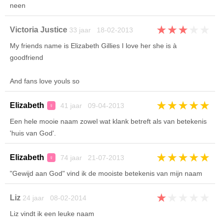
neen
★
★
★
★
★
Victoria Justice
33 jaar 18-02-2013
My friends name is Elizabeth Gillies I love her she is à
goodfriend
And fans love youls so
★
★
★
★
★
Elizabeth
41 jaar 09-04-2013
♀
Een hele mooie naam zowel wat klank betreft als van betekenis
'huis van God'.
★
★
★
★
★
Elizabeth
74 jaar 21-07-2013
♀
"Gewijd aan God" vind ik de mooiste betekenis van mijn naam
★
★
★
★
★
Liz
24 jaar 08-02-2014
Liz vindt ik een leuke naam