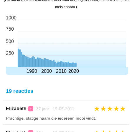
(Elizabeth komt in Nederland 5 keer voor als jongensnaam, en 36375 keer als
meisjenaam.)
1000
750
500
250
1990
2000
2010
2020
19 reacties
★
★
★
★
★
Elizabeth
37 jaar 19-05-2011
♀
Prachtige, statige naam die iedereen mooi vindt.