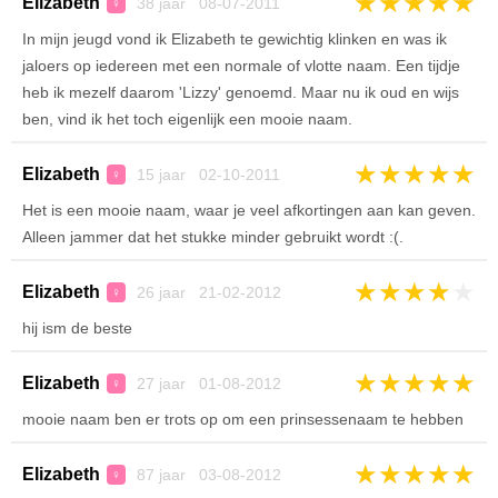
★
★
★
★
★
Elizabeth
38 jaar 08-07-2011
♀
In mijn jeugd vond ik Elizabeth te gewichtig klinken en was ik
jaloers op iedereen met een normale of vlotte naam. Een tijdje
heb ik mezelf daarom 'Lizzy' genoemd. Maar nu ik oud en wijs
ben, vind ik het toch eigenlijk een mooie naam.
★
★
★
★
★
Elizabeth
15 jaar 02-10-2011
♀
Het is een mooie naam, waar je veel afkortingen aan kan geven.
Alleen jammer dat het stukke minder gebruikt wordt :(.
★
★
★
★
★
Elizabeth
26 jaar 21-02-2012
♀
hij ism de beste
★
★
★
★
★
Elizabeth
27 jaar 01-08-2012
♀
mooie naam ben er trots op om een prinsessenaam te hebben
★
★
★
★
★
Elizabeth
87 jaar 03-08-2012
♀