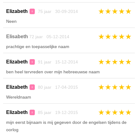
★
★
★
★
★
Elizabeth
75 jaar 30-09-2014
♀
Neen
★
★
★
★
★
Elisabeth
72 jaar 05-12-2014
prachtige en toepasselijke naam
★
★
★
★
★
Elizabeth
91 jaar 15-12-2014
♀
ben heel tervreden over mijn hebreeuwse naam
★
★
★
★
★
Elizabeth
80 jaar 17-04-2015
♀
Wereldnaam
★
★
★
★
★
Elizabeth
85 jaar 19-12-2015
♀
mijn eerst bijnaam is mij gegeven door de engelsen tijdens de
oorlog