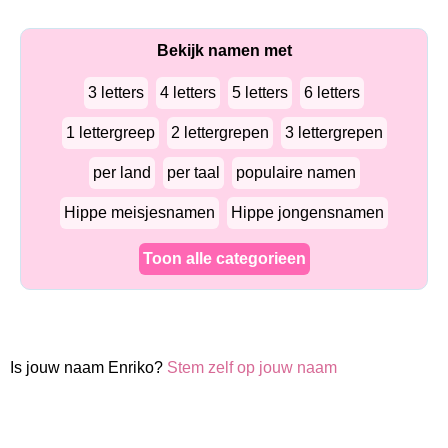
Bekijk namen met
3 letters
4 letters
5 letters
6 letters
1 lettergreep
2 lettergrepen
3 lettergrepen
per land
per taal
populaire namen
Hippe meisjesnamen
Hippe jongensnamen
Toon alle categorieen
Is jouw naam Enriko?
Stem zelf op jouw naam