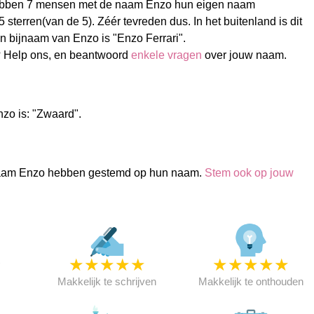
ebben 7 mensen met de naam Enzo hun eigen naam
sterren(van de 5). Zéér tevreden dus. In het buitenland is dit
 bijnaam van Enzo is "Enzo Ferrari".
 Help ons, en beantwoord
enkele vragen
over jouw naam.
zo is: "Zwaard".
aam Enzo hebben gestemd op hun naam.
Stem ook op jouw
★
★
★
★
★
★
★
★
★
★
★
Makkelijk te schrijven
Makkelijk te onthouden