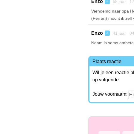
Enzo
58 jaar 17
♂
Vernoemd naar opa Hend
(Ferrari) mocht ik zelf
Enzo
41 jaar 04
♂
Naam is soms ambetan
Plaats reactie
Wil je een reactie 
op volgende:
Jouw voornaam: