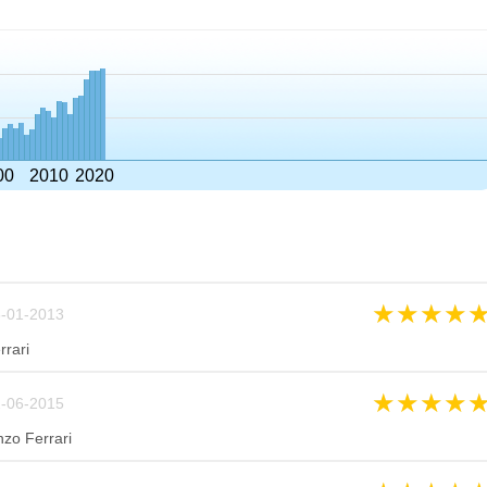
00
2010
2020
★
★
★
★
-01-2013
rari
★
★
★
★
-06-2015
zo Ferrari