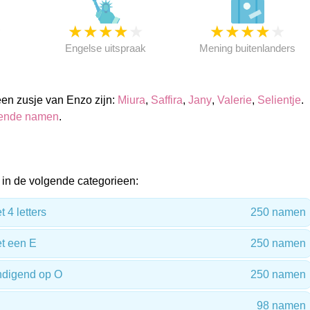
★
★
★
★
★
★
★
★
★
★
★
Engelse uitspraak
Mening buitenlanders
en zusje van Enzo zijn:
Miura
,
Saffira
,
Jany
,
Valerie
,
Selientje
.
sende namen
.
in de volgende categorieen:
4 letters
250 namen
t een E
250 namen
digend op O
250 namen
98 namen