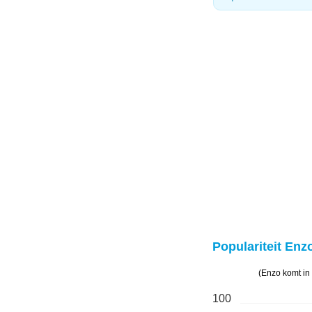
Populariteit Enzo
(Enzo komt in
100