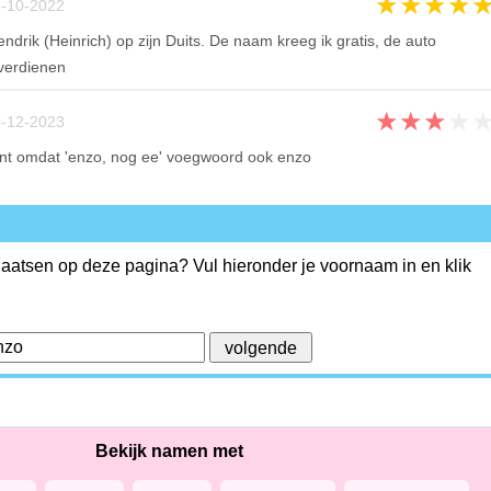
★
★
★
★
-10-2022
rik (Heinrich) op zijn Duits. De naam kreeg ik gratis, de auto
 verdienen
★
★
★
★
-12-2023
t omdat 'enzo, nog ee' voegwoord ook enzo
plaatsen op deze pagina? Vul hieronder je voornaam in en klik
Bekijk namen met