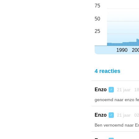
75
50
25
1990
20
4 reacties
Enzo
21 jaar 18
♂
genoemd naar enzo fer
Enzo
21 jaar 02
♂
Ben vernoemd naar En