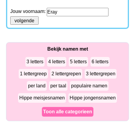
Jouw voornaam:
Bekijk namen met
3 letters
4 letters
5 letters
6 letters
1 lettergreep
2 lettergrepen
3 lettergrepen
per land
per taal
populaire namen
Hippe meisjesnamen
Hippe jongensnamen
Toon alle categorieen