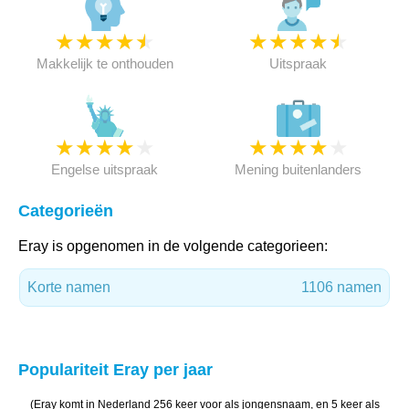
★
★
★
★
★
★
★
★
★
★
Makkelijk te onthouden
Uitspraak
★
★
★
★
★
★
★
★
★
★
Engelse uitspraak
Mening buitenlanders
Categorieën
Eray is opgenomen in de volgende categorieen:
Korte namen
1106 namen
Populariteit Eray per jaar
(Eray komt in Nederland 256 keer voor als jongensnaam, en 5 keer als