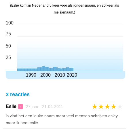
(Eslie komt in Nederland 5 keer voor als jongensnaam, en 20 keer als
meisjenaam.)
100
75
50
25
1990
2000
2010
2020
3 reacties
★
★
★
★
★
Eslie
27 jaar 21-04-2011
♀
is vind het een leuke naam maar veel mensen schrijven asley
maar ik heet eslie