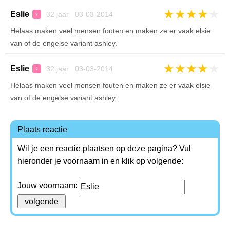
★
★
★
★
★
Eslie
32 jaar 03-03-2014
♀
Helaas maken veel mensen fouten en maken ze er vaak elsie
van of de engelse variant ashley.
★
★
★
★
★
Eslie
32 jaar 03-03-2014
♀
Helaas maken veel mensen fouten en maken ze er vaak elsie
van of de engelse variant ashley.
Plaats reactie
Wil je een reactie plaatsen op deze pagina? Vul
hieronder je voornaam in en klik op volgende:
Jouw voornaam: