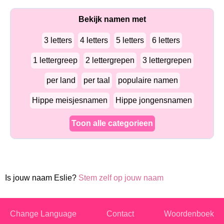
Bekijk namen met
3 letters
4 letters
5 letters
6 letters
1 lettergreep
2 lettergrepen
3 lettergrepen
per land
per taal
populaire namen
Hippe meisjesnamen
Hippe jongensnamen
Toon alle categorieen
Is jouw naam Eslie?
Stem zelf op jouw naam
Change Language
Contact
Woordenboek