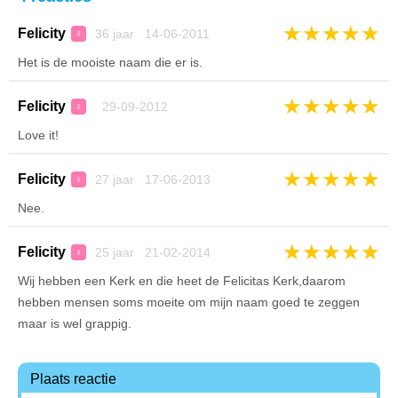
★
★
★
★
★
Felicity
36 jaar 14-06-2011
♀
Het is de mooiste naam die er is.
★
★
★
★
★
Felicity
29-09-2012
♀
Love it!
★
★
★
★
★
Felicity
27 jaar 17-06-2013
♀
Nee.
★
★
★
★
★
Felicity
25 jaar 21-02-2014
♀
Wij hebben een Kerk en die heet de Felicitas Kerk,daarom
hebben mensen soms moeite om mijn naam goed te zeggen
maar is wel grappig.
Plaats reactie