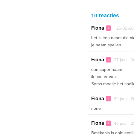
10 reacties
Fiona
25-02-20
♀
het is een naam die ni
je naam spellen.
Fiona
27 jaar 0
♀
een super naam!
ik hou er van.
Soms moetje het spelle
Fiona
32 jaar 2
♀
none
Fiona
46 jaar 2
♀
Betekenis is ook: eerl