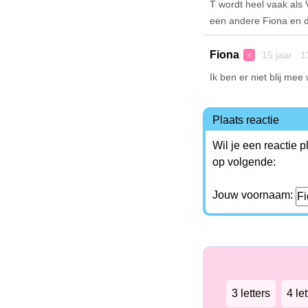
T wordt heel vaak als
een andere Fiona en da
Fiona
15 jaar 1
♀
Ik ben er niet blij mee
Plaats reactie
Wil je een reactie 
op volgende:
Jouw voornaam:
3 letters
4 let