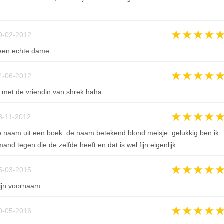
★
★
★
★
9-02-2012
een echte dame
★
★
★
★
4-06-2012
 met de vriendin van shrek haha
★
★
★
★
8-11-2012
 naam uit een boek. de naam betekend blond meisje. gelukkig ben ik
and tegen die de zelfde heeft en dat is wel fijn eigenlijk
★
★
★
★
5-03-2015
ijn voornaam
★
★
★
★
0-05-2016