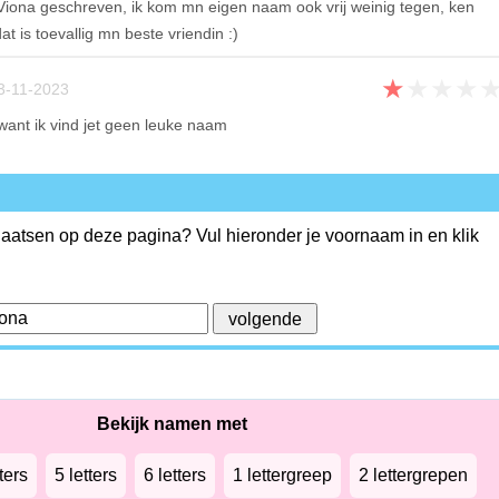
 Viona geschreven, ik kom mn eigen naam ook vrij weinig tegen, ken
t is toevallig mn beste vriendin :)
★
★
★
★
3-11-2023
 want ik vind jet geen leuke naam
plaatsen op deze pagina? Vul hieronder je voornaam in en klik
Bekijk namen met
ters
5 letters
6 letters
1 lettergreep
2 lettergrepen