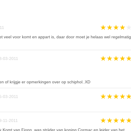
★
★
★
★
11
et veel voor komt en appart is, daar door moet je helaas wel regelmatig
★
★
★
★
8-03-2011
n of krijgje er opmerkingen over op schiphol..XD
★
★
★
★
6-03-2011
★
★
★
★
9-11-2011
ijk Komt van Fionn, was strijder van koning Cormac en leider van het