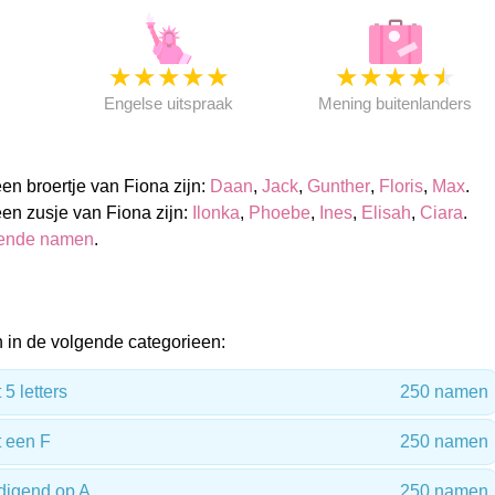
★
★
★
★
★
★
★
★
★
★
★
Engelse uitspraak
Mening buitenlanders
n broertje van Fiona zijn:
Daan
,
Jack
,
Gunther
,
Floris
,
Max
.
n zusje van Fiona zijn:
Ilonka
,
Phoebe
,
Ines
,
Elisah
,
Ciara
.
sende namen
.
in de volgende categorieen:
5 letters
250 namen
 een F
250 namen
digend op A
250 namen