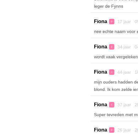
leger de Fynns
Fiona
17 jaar 0
♀
nee echte naam voor 
Fiona
34 jaar 0
♀
wordt vaak vergeleken
Fiona
44 jaar 1
♀
mijn ouders hadden de
blond. Ik kom zelde iem
Fiona
37 jaar 2
♀
Super tevreden met m
Fiona
26 jaar 2
♀