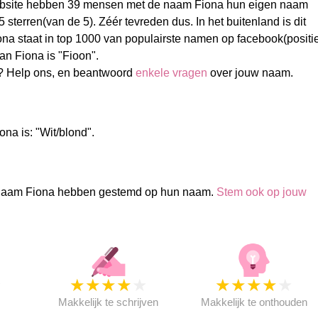
bsite hebben 39 mensen met de naam Fiona hun eigen naam
sterren(van de 5). Zéér tevreden dus. In het buitenland is dit
na staat in top 1000 van populairste namen op facebook(positi
an Fiona is "Fioon".
? Help ons, en beantwoord
enkele vragen
over jouw naam.
na is: "Wit/blond".
naam Fiona hebben gestemd op hun naam.
Stem ook op jouw
★
★
★
★
★
★
★
★
★
★
★
Makkelijk te schrijven
Makkelijk te onthouden