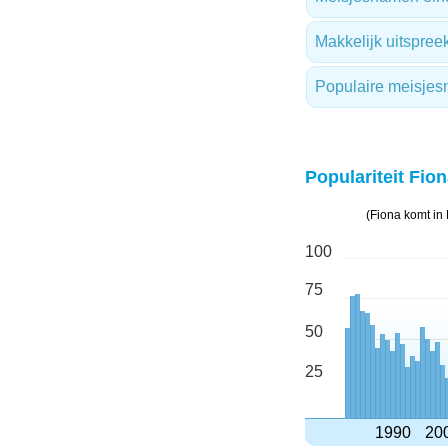
Makkelijk uitspre
Populaire meisjes
Populariteit Fion
(Fiona komt in
100
75
50
25
1990
20