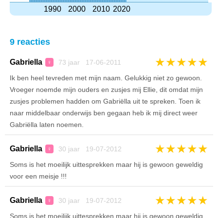
1990
2000
2010
2020
9 reacties
★
★
★
★
★
Gabriella
73 jaar 17-06-2011
♀
Ik ben heel tevreden met mijn naam. Gelukkig niet zo gewoon.
Vroeger noemde mijn ouders en zusjes mij Ellie, dit omdat mijn
zusjes problemen hadden om Gabriëlla uit te spreken. Toen ik
naar middelbaar onderwijs ben gegaan heb ik mij direct weer
Gabriëlla laten noemen.
★
★
★
★
★
Gabriella
30 jaar 19-07-2012
♀
Soms is het moeilijk uittesprekken maar hij is gewoon geweldig
voor een meisje !!!
★
★
★
★
★
Gabriella
30 jaar 19-07-2012
♀
Soms is het moeilijk uittesprekken maar hij is gewoon geweldig