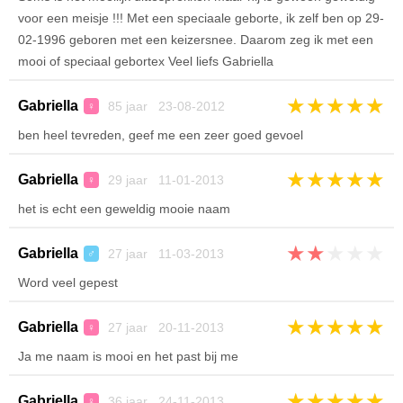
voor een meisje !!! Met een speciaale geborte, ik zelf ben op 29-
02-1996 geboren met een keizersnee. Daarom zeg ik met een
mooi of speciaal gebortex Veel liefs Gabriella
★
★
★
★
★
Gabriella
85 jaar 23-08-2012
♀
ben heel tevreden, geef me een zeer goed gevoel
★
★
★
★
★
Gabriella
29 jaar 11-01-2013
♀
het is echt een geweldig mooie naam
★
★
★
★
★
Gabriella
27 jaar 11-03-2013
♂
Word veel gepest
★
★
★
★
★
Gabriella
27 jaar 20-11-2013
♀
Ja me naam is mooi en het past bij me
★
★
★
★
★
Gabriella
36 jaar 24-11-2013
♀