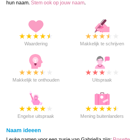
hun naam.
Stem ook op jouw naam
.
★
★
★
★
★
★
★
★
★
★
Waardering
Makkelijk te schrijven
★
★
★
★
★
★
★
★
★
★
Makkelijk te onthouden
Uitspraak
★
★
★
★
★
★
★
★
★
★
Engelse uitspraak
Mening buitenlanders
Naam ideeen
Leuke namen voor een zusje van Gabriella zijn:
Rosette
,