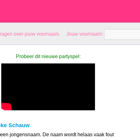
vragen over jouw voornaam. Jouw voornaam:
Probeer dit nieuwe partyspel:
oke Schauw
een jongensnaam. De naam wordt helaas vaak fout