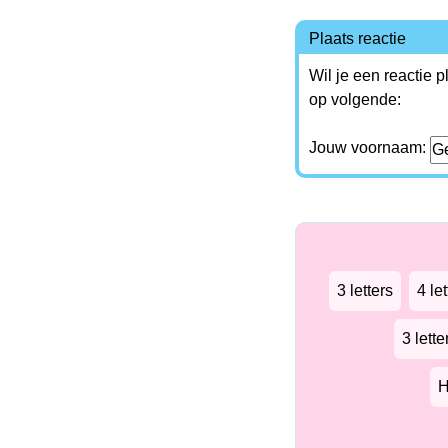
Plaats reactie
Wil je een reactie 
op volgende:
Jouw voornaam:
3 letters
4 let
3 lett
H