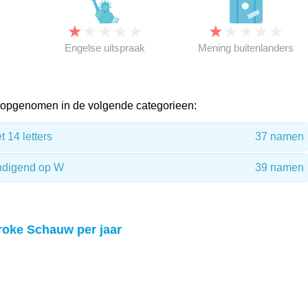
★
★
★
★
★
★
★
★
★
★
★
Engelse uitspraak
Mening buitenlanders
opgenomen in de volgende categorieen:
14 letters
37 namen
ndigend op W
39 namen
roke Schauw per jaar