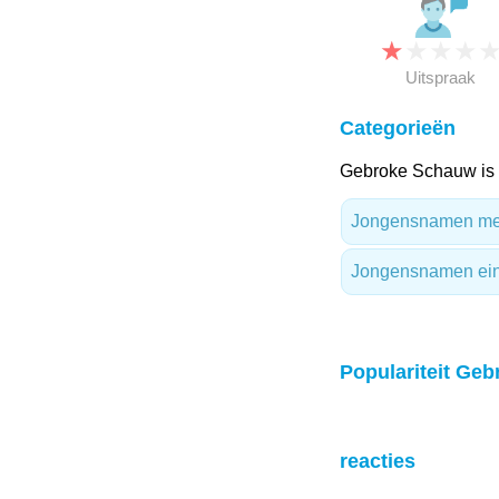
★
★
★
★
Uitspraak
Categorieën
Gebroke Schauw is 
Jongensnamen met 
Jongensnamen ei
Populariteit Geb
reacties