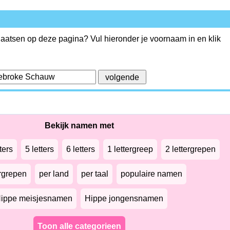
plaatsen op deze pagina? Vul hieronder je voornaam in en klik
Bekijk namen met
ters
5 letters
6 letters
1 lettergreep
2 lettergrepen
ergrepen
per land
per taal
populaire namen
ippe meisjesnamen
Hippe jongensnamen
Toon alle categorieen