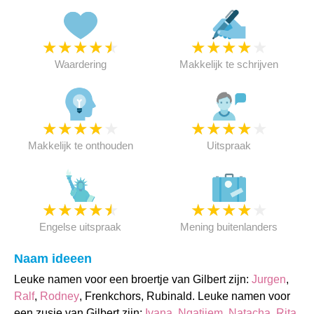
★
★
★
★
★
★
★
★
★
★
Waardering
Makkelijk te schrijven
★
★
★
★
★
★
★
★
★
★
Makkelijk te onthouden
Uitspraak
★
★
★
★
★
★
★
★
★
★
Engelse uitspraak
Mening buitenlanders
Naam ideeen
Leuke namen voor een broertje van Gilbert zijn:
Jurgen
,
Ralf
,
Rodney
, Frenkchors, Rubinald. Leuke namen voor
een zusje van Gilbert zijn:
Ivana
,
Ngatijem
,
Natacha
,
Rita
,