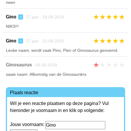
neen
★
★
★
★
★
Gino
27 jaar 18-09-2014
♂
NIKS!!!
★
★
★
★
★
Gino
27 jaar 22-06-2015
♂
Leuke naam, wordt vaak Pino, Pien of Ginosaurus genoemd.
★
★
★
★
★
Ginosaurus
04-04-2018
saaie naam. Afkomstig van de Ginosauriërs.
Plaats reactie
Wil je een reactie plaatsen op deze pagina? Vul
hieronder je voornaam in en klik op volgende:
Jouw voornaam: