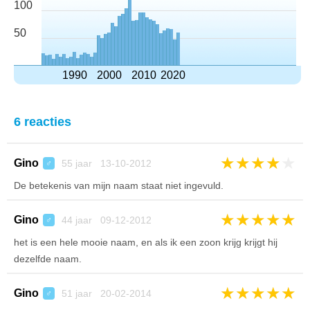
100
50
1990
2000
2010
2020
6 reacties
★
★
★
★
★
Gino
55 jaar 13-10-2012
♂
De betekenis van mijn naam staat niet ingevuld.
★
★
★
★
★
Gino
44 jaar 09-12-2012
♂
het is een hele mooie naam, en als ik een zoon krijg krijgt hij
dezelfde naam.
★
★
★
★
★
Gino
51 jaar 20-02-2014
♂