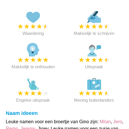
★
★
★
★
★
★
★
★
★
★
Waardering
Makkelijk te schrijven
★
★
★
★
★
★
★
★
★
★
Makkelijk te onthouden
Uitspraak
★
★
★
★
★
★
★
★
★
★
Engelse uitspraak
Mening buitenlanders
Naam ideeen
Leuke namen voor een broertje van Gino zijn:
Milan
,
Jero
,
Remo
,
Jeremy
, Jjoey. Leuke namen voor een zusje van