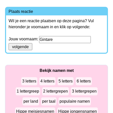
Plaats reactie
Wil je een reactie plaatsen op deze pagina? Vul
hieronder je voornaam in en klik op volgende:
Jouw voornaam:
Bekijk namen met
3 letters
4 letters
5 letters
6 letters
1 lettergreep
2 lettergrepen
3 lettergrepen
per land
per taal
populaire namen
Hippe meisjesnamen
Hippe jongensnamen