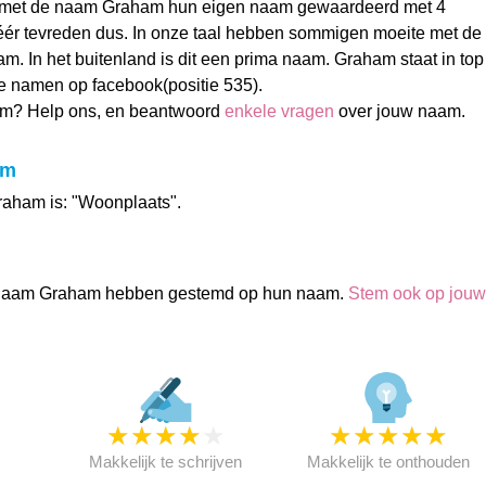
met de naam Graham hun eigen naam gewaardeerd met 4
Zéér tevreden dus. In onze taal hebben sommigen moeite met de
m. In het buitenland is dit een prima naam. Graham staat in top
e namen op facebook(positie 535).
m? Help ons, en beantwoord
enkele vragen
over jouw naam.
am
raham is: "Woonplaats".
naam Graham hebben gestemd op hun naam.
Stem ook op jouw
★
★
★
★
★
★
★
★
★
★
★
Makkelijk te schrijven
Makkelijk te onthouden