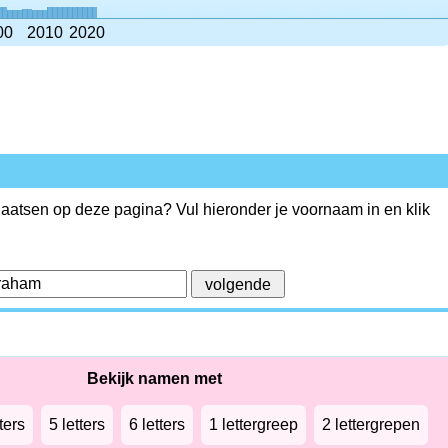
00
2010
2020
plaatsen op deze pagina? Vul hieronder je voornaam in en klik
Bekijk namen met
ters
5 letters
6 letters
1 lettergreep
2 lettergrepen