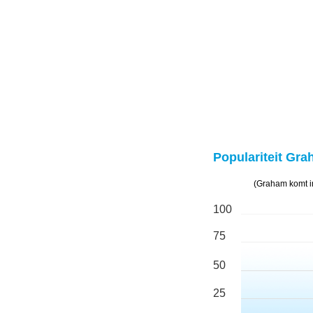
Populariteit Gra
(Graham komt i
100
75
50
25