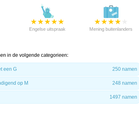
★
★
★
★
★
★
★
★
★
★
★
Engelse uitspraak
Mening buitenlanders
n in de volgende categorieen:
t een G
250 namen
digend op M
248 namen
1497 namen