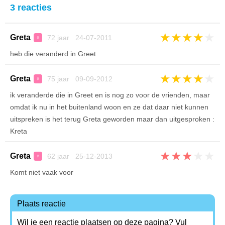
3 reacties
★
★
★
★
★
Greta
72 jaar 24-07-2011
♀
heb die veranderd in Greet
★
★
★
★
★
Greta
75 jaar 09-09-2012
♀
ik veranderde die in Greet en is nog zo voor de vrienden, maar
omdat ik nu in het buitenland woon en ze dat daar niet kunnen
uitspreken is het terug Greta geworden maar dan uitgesproken :
Kreta
★
★
★
★
★
Greta
62 jaar 25-12-2013
♀
Komt niet vaak voor
Plaats reactie
Wil je een reactie plaatsen op deze pagina? Vul