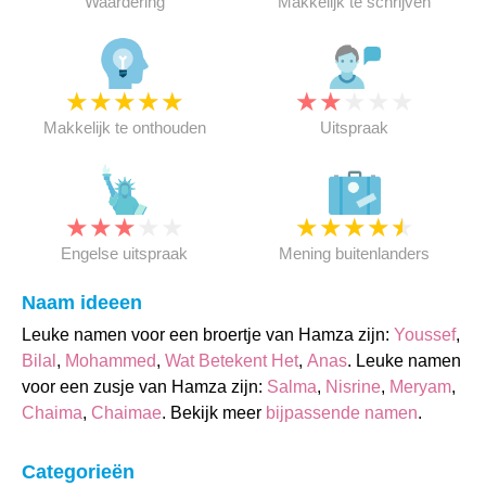
Waardering
Makkelijk te schrijven
★
★
★
★
★
★
★
★
★
★
Makkelijk te onthouden
Uitspraak
★
★
★
★
★
★
★
★
★
★
Engelse uitspraak
Mening buitenlanders
Naam ideeen
Leuke namen voor een broertje van Hamza zijn:
Youssef
,
Bilal
,
Mohammed
,
Wat Betekent Het
,
Anas
. Leuke namen
voor een zusje van Hamza zijn:
Salma
,
Nisrine
,
Meryam
,
Chaima
,
Chaimae
. Bekijk meer
bijpassende namen
.
Categorieën