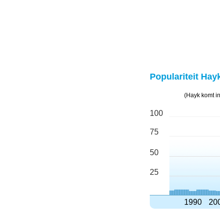
Populariteit Hayk
(Hayk komt i
100
75
50
25
1990
20