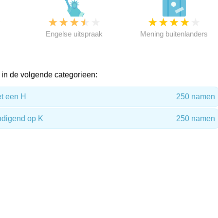
★
★
★
★
★
★
★
★
★
★
★
Engelse uitspraak
Mening buitenlanders
in de volgende categorieen:
t een H
250 namen
digend op K
250 namen