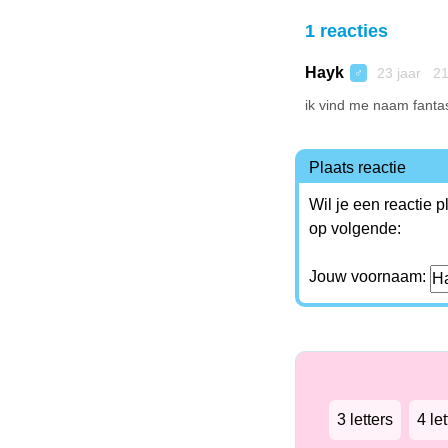
1 reacties
Hayk
23 jaar 21
♂
ik vind me naam fantas
Plaats reactie
Wil je een reactie 
op volgende:
Jouw voornaam:
3 letters
4 let