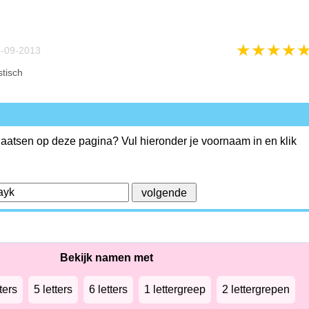
★
★
★
★
-09-2013
tisch
plaatsen op deze pagina? Vul hieronder je voornaam in en klik
Bekijk namen met
ters
5 letters
6 letters
1 lettergreep
2 lettergrepen