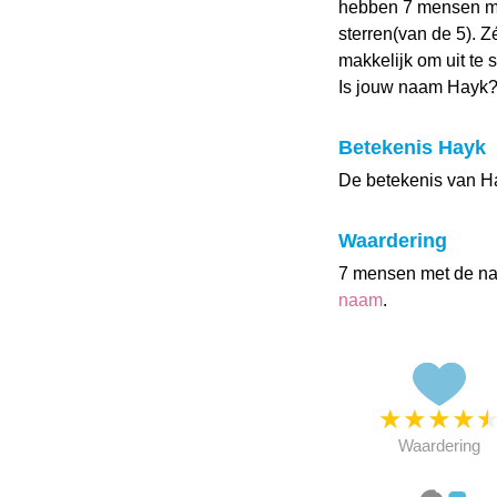
hebben 7 mensen m
sterren(van de 5). Z
makkelijk om uit te
Is jouw naam Hayk?
Betekenis Hayk
De betekenis van Ha
Waardering
7 mensen met de n
naam
.
★
★
★
★
Waardering