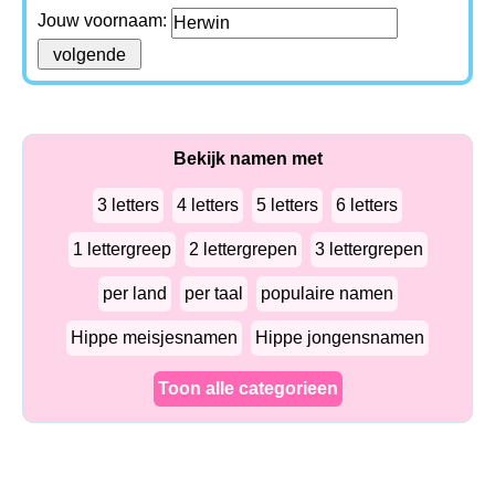
Jouw voornaam:
Bekijk namen met
3 letters
4 letters
5 letters
6 letters
1 lettergreep
2 lettergrepen
3 lettergrepen
per land
per taal
populaire namen
Hippe meisjesnamen
Hippe jongensnamen
Toon alle categorieen