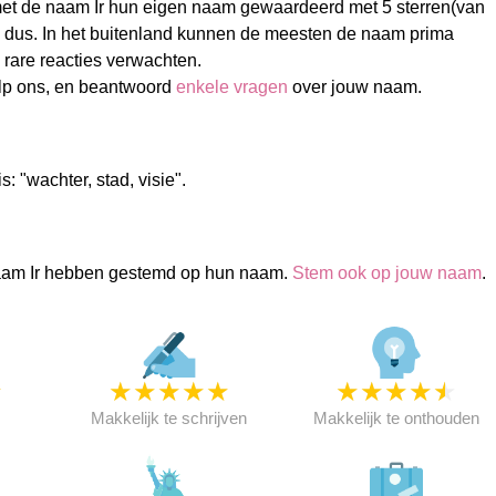
t de naam Ir hun eigen naam gewaardeerd met 5 sterren(van
n dus. In het buitenland kunnen de meesten de naam prima
e rare reacties verwachten.
lp ons, en beantwoord
enkele vragen
over jouw naam.
s: "wachter, stad, visie".
aam Ir hebben gestemd op hun naam.
Stem ook op jouw naam
.
★
★
★
★
★
★
★
★
★
★
★
Makkelijk te schrijven
Makkelijk te onthouden