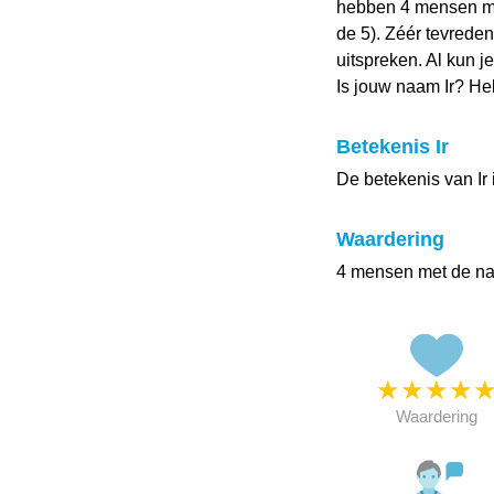
hebben 4 mensen me
de 5). Zéér tevrede
uitspreken. Al kun j
Is jouw naam Ir? He
Betekenis Ir
De betekenis van Ir i
Waardering
4 mensen met de n
★
★
★
★
Waardering