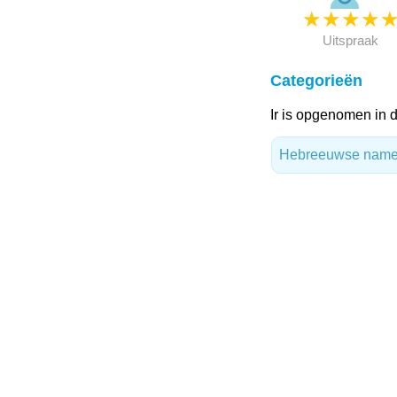
★
★
★
★
Uitspraak
Categorieën
Ir is opgenomen in 
Hebreeuwse nam