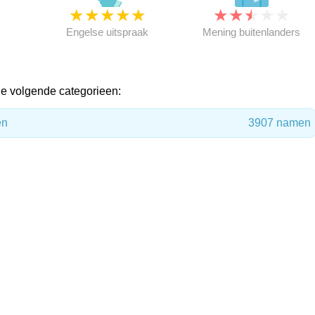
★
★
★
★
★
★
★
★
★
★
★
Engelse uitspraak
Mening buitenlanders
de volgende categorieen:
en
3907 namen