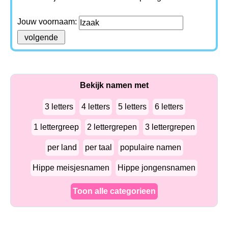
Jouw voornaam:
Bekijk namen met
3 letters
4 letters
5 letters
6 letters
1 lettergreep
2 lettergrepen
3 lettergrepen
per land
per taal
populaire namen
Hippe meisjesnamen
Hippe jongensnamen
Toon alle categorieen