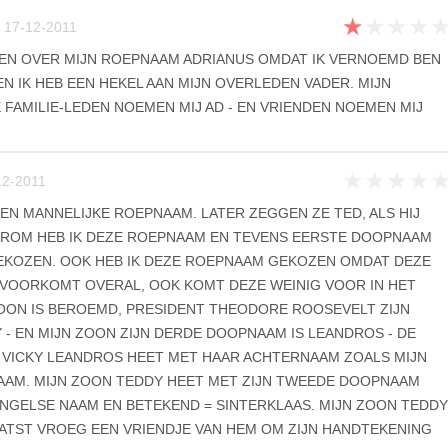
★
★
★
★
 17-12-2011
DEN OVER MIJN ROEPNAAM ADRIANUS OMDAT IK VERNOEMD BEN
EN IK HEB EEN HEKEL AAN MIJN OVERLEDEN VADER. MIJN
FAMILIE-LEDEN NOEMEN MIJ AD - EN VRIENDEN NOEMEN MIJ
★
★
★
★
12-2011
 EN MANNELIJKE ROEPNAAM. LATER ZEGGEN ZE TED, ALS HIJ
AROM HEB IK DEZE ROEPNAAM EN TEVENS EERSTE DOOPNAAM
EKOZEN. OOK HEB IK DEZE ROEPNAAM GEKOZEN OMDAT DEZE
VOORKOMT OVERAL, OOK KOMT DEZE WEINIG VOOR IN HET
OON IS BEROEMD, PRESIDENT THEODORE ROOSEVELT ZIJN
 - EN MIJN ZOON ZIJN DERDE DOOPNAAM IS LEANDROS - DE
 VICKY LEANDROS HEET MET HAAR ACHTERNAAM ZOALS MIJN
AAM. MIJN ZOON TEDDY HEET MET ZIJN TWEEDE DOOPNAAM
 ENGELSE NAAM EN BETEKEND = SINTERKLAAS. MIJN ZOON TEDDY
LAATST VROEG EEN VRIENDJE VAN HEM OM ZIJN HANDTEKENING