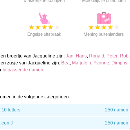
Makkelijk te schrijven
Makkelijk te onthouden
★
★
★
★
★
★
★
★
★
★
★
Engelse uitspraak
Mening buitenlanders
n broertje van Jacqueline zijn:
Jan
,
Hans
,
Ronald
,
Peter
,
Rob
.
n zusje van Jacqueline zijn:
Bea
,
Marjolein
,
Yvonne
,
Dimphy
,
er
bijpassende namen
.
omen in de volgende categorieen:
10 letters
250 namen
 een J
250 namen