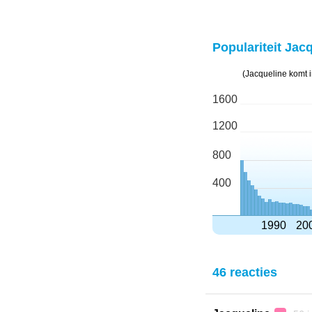
Populariteit Jacq
(Jacqueline komt 
1600
1200
800
400
1990
20
46 reacties