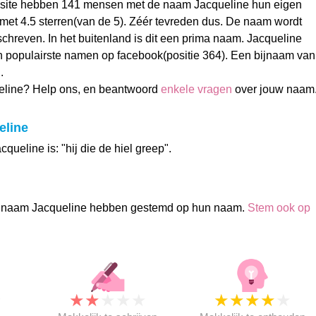
site hebben 141 mensen met de naam Jacqueline hun eigen
t 4.5 sterren(van de 5). Zéér tevreden dus. De naam wordt
chreven. In het buitenland is dit een prima naam. Jacqueline
an populairste namen op facebook(positie 364). Een bijnaam van
.
eline? Help ons, en beantwoord
enkele vragen
over jouw naam
eline
queline is: "hij die de hiel greep".
 naam Jacqueline hebben gestemd op hun naam.
Stem ook op
★
★
★
★
★
★
★
★
★
★
★