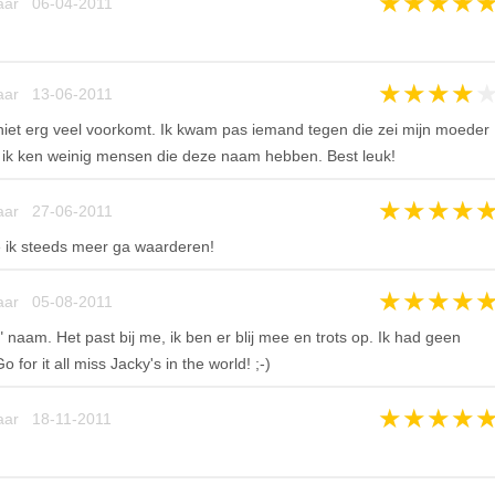
★
★
★
★
aar 06-04-2011
★
★
★
★
aar 13-06-2011
niet erg veel voorkomt. Ik kwam pas iemand tegen die zei mijn moeder
 ik ken weinig mensen die deze naam hebben. Best leuk!
★
★
★
★
aar 27-06-2011
 ik steeds meer ga waarderen!
★
★
★
★
aar 05-08-2011
" naam. Het past bij me, ik ben er blij mee en trots op. Ik had geen
for it all miss Jacky's in the world! ;-)
★
★
★
★
aar 18-11-2011