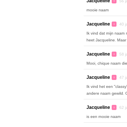
Jacqueline
56 j
♀
mooie naam
Jacqueline
40 j
♀
Ik vind dat mijn naam 
heet Jacqueline. Maar
Jacqueline
58 j
♀
Mooi, chique naam die
Jacqueline
47 j
♀
Ik vind het een "classy
andere naam gewild. Go 
Jacqueline
62 j
♀
is een mooie naam