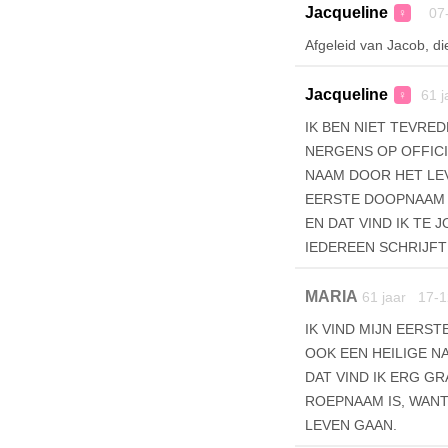
Jacqueline
07-
♀
Afgeleid van Jacob, d
Jacqueline
61 j
♀
IK BEN NIET TEVRE
NERGENS OP OFFICI
NAAM DOOR HET LEV
EERSTE DOOPNAAM E
EN DAT VIND IK TE
IEDEREEN SCHRIJFT
MARIA
61 jaar 17-1
IK VIND MIJN EERS
OOK EEN HEILIGE N
DAT VIND IK ERG GR
ROEPNAAM IS, WANT
LEVEN GAAN.