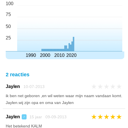
100
75
50
25
1990
2000
2010
2020
2 reacties
★
★
★
★
★
Jaylen
10-07-2013
ik ben net geboren ,en wil weten waar mijn naam vandaan komt.
Jaylen.wij zijn opa en oma van Jaylen
★
★
★
★
★
Jaylen
15 jaar 09-09-2013
♂
Het betekend KALM